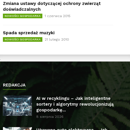
Zmiana ustawy dotyczącej ochrony zwierząt
doświadczalnych
1 czerwca 2015
NOWOŚCI GOSPODARKA
Spada sprzedaż muzyki
21 lutego 2010
NOWOŚCI GOSPODARKA
REDAKCJA
AI w recyklingu – Jak inteligentne
sortery i algorytmy rewolucjonizują
gospodarkę...
8 sierpnia 2026