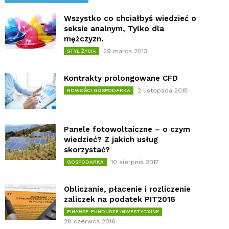
Wszystko co chciałbyś wiedzieć o
seksie analnym, Tylko dla
mężczyzn.
29 marca 2013
STYL ŻYCIA
Kontrakty prolongowane CFD
2 listopada 2015
NOWOŚCI GOSPODARKA
Panele fotowoltaiczne – o czym
wiedzieć? Z jakich usług
skorzystać?
10 sierpnia 2017
GOSPODARKA
Obliczanie, płacenie i rozliczenie
zaliczek na podatek PIT2016
FINANSE-FUNDUSZE INWESTYCYJNE
28 czerwca 2016