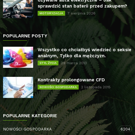
Używane auta elektryczne – Jak
sprawdzić stan baterii przed zakupem?
7 sierpnia 2026
MOTORYZACJA
POPULARNE POSTY
Wszystko co chciałbyś wiedzieć o seksie
analnym, Tylko dla mężczyzn.
29 marca 2013
STYL ŻYCIA
Kontrakty prolongowane CFD
2 listopada 2015
NOWOŚCI GOSPODARKA
POPULARNE KATEGORIE
NOWOŚCI GOSPODARKA
6204