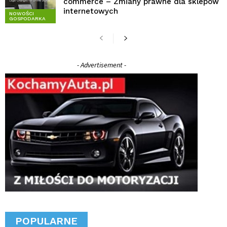
commerce – Zmiany prawne dla sklepów
internetowych
NOWOŚCI
GOSPODARKA
- Advertisement -
POPULARNE