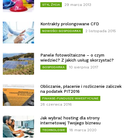
29 marca 2013
STYL ŻYCIA
Kontrakty prolongowane CFD
2 listopada 2015
NOWOŚCI GOSPODARKA
Panele fotowoltaiczne – o czym
wiedzieć? Z jakich usług skorzystać?
10 sierpnia 2017
GOSPODARKA
Obliczanie, płacenie i rozliczenie zaliczek
na podatek PIT2016
FINANSE-FUNDUSZE INWESTYCYJNE
28 czerwca 2016
Jak wybrać hosting dla strony
internetowej Twojego biznesu
18 marca 2020
TECHNOLOGIE