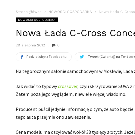
Strona główna
NOWOŚCI GOSPODARKA
Nowa Łada C-Cross
NOWOŚCI GOSPODARKA
Nowa Łada C-Cross Conc
29 sierpnia 2012
0
Podziel się na Facebooku
Tweet (Ćwierkaj) na Twitter
Na tegorocznym salonie samochodwym w Moskwie, Lada z
Jak widać to typowy
crossover
, czyli skrzyżowanie SUVA z
Zatem poza jego wyglądem, niewiele więcej wiadomo.
Producent puścił jedynie informację o tym, że auto będzi
tego auta przejmie ono zawieszenie.
Cena modelu ma oscylować wokół 38 tysięcy złotych. Jeżeli