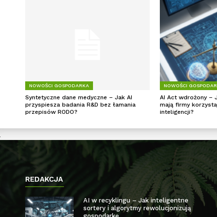
NOWOŚCI GOSPODARKA
NOWOŚCI GOSPODA
Syntetyczne dane medyczne – Jak AI
AI Act wdrożony – 
przyspiesza badania R&D bez łamania
mają firmy korzysta
przepisów RODO?
inteligencji?
REDAKCJA
AI w recyklingu – Jak inteligentne
sortery i algorytmy rewolucjonizują
gospodarkę...