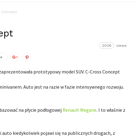
 Concept
ept
2006
views
ze
aprezentowała prototypowy model SUV. C-Cross Concept
 minivanem. Auto jest na razie w fazie intensywnego rozwoju.
e bazować na płycie podłogowej
Renault Megane
. I to właśnie z
 auto kiedykolwiek pojawi się na publicznych drogach, z