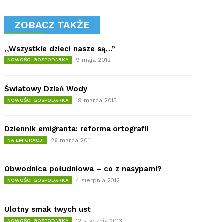
ZOBACZ TAKŻE
,,Wszystkie dzieci nasze są…”
9 maja 2012
NOWOŚCI GOSPODARKA
Światowy Dzień Wody
19 marca 2013
NOWOŚCI GOSPODARKA
Dziennik emigranta: reforma ortografii
26 marca 2011
NA EMIGRACJI
Obwodnica południowa – co z nasypami?
4 sierpnia 2012
NOWOŚCI GOSPODARKA
Ulotny smak twych ust
12 stycznia 2013
NOWOŚCI GOSPODARKA