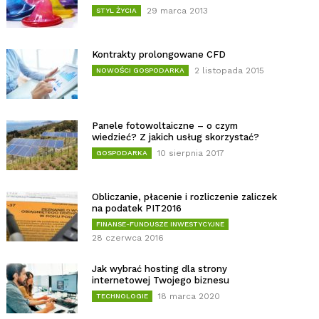
29 marca 2013
STYL ŻYCIA
Kontrakty prolongowane CFD
2 listopada 2015
NOWOŚCI GOSPODARKA
Panele fotowoltaiczne – o czym
wiedzieć? Z jakich usług skorzystać?
10 sierpnia 2017
GOSPODARKA
Obliczanie, płacenie i rozliczenie zaliczek
na podatek PIT2016
FINANSE-FUNDUSZE INWESTYCYJNE
28 czerwca 2016
Jak wybrać hosting dla strony
internetowej Twojego biznesu
18 marca 2020
TECHNOLOGIE