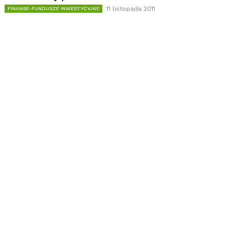
11 listopada 2011
FINANSE-FUNDUSZE INWESTYCYJNE