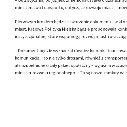
– Od 1 stycznia, bo już jest zmieniona ustawa o działach 
ministerstwa transportu, dotyczące rozwoju miast – mów
Pierwszym krokiem będzie stworzenie dokumentu, w któr
miast. Krajowa Polityka Miejska będzie proponowała konk
instytucjonalne, które wspomogą rozwój miast i otaczają
– Dokument będzie wyznaczał również kierunki finansowani
komunikacją, i to nie tylko drogami, również z transport
ale uzupełnione o cały pakiet społeczny – wyjaśnia w czas
minister rozwoju regionalnego. – To są nasze zamiary na n