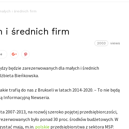
małych i średnich firm
 i średnich firm
2003
views
ze
ędzy będzie zarezerwowanych dla małych i średnich
lżbieta Bieńkowska.
ie trafią do nas z Brukseli w latach 2014-2020. – To nie będą
ją Informacyjną Newseria.
ata 2007-2013, na rozwój szeroko pojętej przedsiębiorczości,
arezerwowanych było ponad 30 proc. środków budżetowych. W
zystać mają, m.in.
polskie
przedsiębiorstwa z sektora MSP.