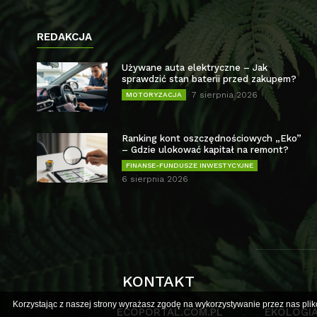
REDAKCJA
Używane auta elektryczne – Jak
sprawdzić stan baterii przed zakupem?
7 sierpnia 2026
MOTORYZACJA
Ranking kont oszczędnościowych „Eko”
– Gdzie ulokować kapitał na remont?
FINANSE-FUNDUSZE INWESTYCYJNE
6 sierpnia 2026
KONTAKT
Korzystając z naszej strony wyrażasz zgodę na wykorzystywanie przez nas plik
ECOPORTAL.COM.PL
EKOLOGIA