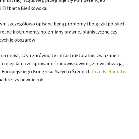
administracji rządowej, przejmujemy kompetencje z
i Elżbieta Bieńkowska.
ym szczegółowo opisane będą problemy i bolączki polskich
retne instrumenty np. zmiany prawne, planistyczne czy
cych je obszarów.
a miast, czyli zarówno te infrastrukturalne, związane z
em miejskim i ze sprawami środowiskowymi, z rewitalizacją,
ie Europejskiego Kongresu Małych i Średnich
Przedsiębiorstw
ajbliższy pewnie rok.