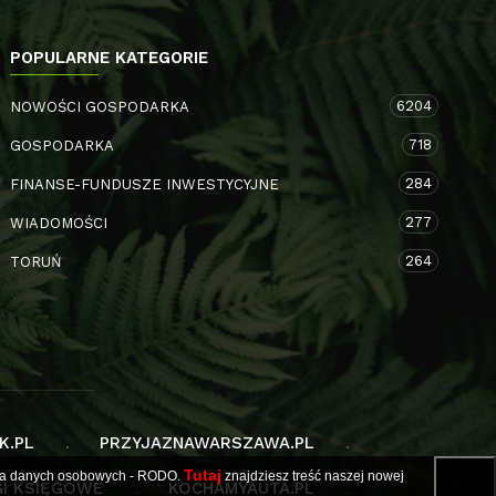
POPULARNE KATEGORIE
6204
NOWOŚCI GOSPODARKA
718
GOSPODARKA
284
FINANSE-FUNDUSZE INWESTYCYJNE
277
WIADOMOŚCI
264
TORUŃ
K.PL
PRZYJAZNAWARSZAWA.PL
Tutaj
ania danych osobowych - RODO.
znajdziesz treść naszej nowej
I KSIĘGOWE
KOCHAMYAUTA.PL