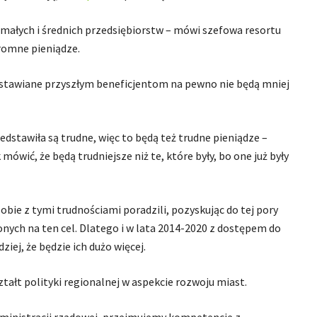
 małych i średnich przedsiębiorstw – mówi szefowa resortu
romne pieniądze.
ci stawiane przyszłym beneficjentom na pewno nie będą mniej
edstawiła są trudne, więc to będą też trudne pieniądze –
ówić, że będą trudniejsze niż te, które były, bo one już były
obie z tymi trudnościami poradzili, pozyskując do tej pory
onych na ten cel. Dlatego i w lata 2014-2020 z dostępem do
ej, że będzie ich dużo więcej.
ztałt polityki regionalnej w aspekcie rozwoju miast.