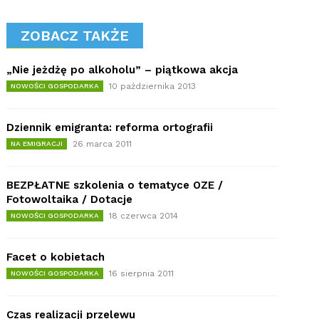
ZOBACZ TAKŻE
„Nie jeżdżę po alkoholu” – piątkowa akcja
10 października 2013
NOWOŚCI GOSPODARKA
Dziennik emigranta: reforma ortografii
26 marca 2011
NA EMIGRACJI
BEZPŁATNE szkolenia o tematyce OZE /
Fotowoltaika / Dotacje
18 czerwca 2014
NOWOŚCI GOSPODARKA
Facet o kobietach
16 sierpnia 2011
NOWOŚCI GOSPODARKA
Czas realizacji przelewu