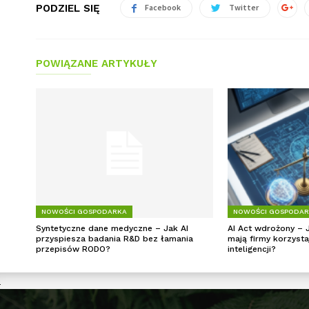
PODZIEL SIĘ
Facebook
Twitter
POWIĄZANE ARTYKUŁY
NOWOŚCI GOSPODARKA
NOWOŚCI GOSPODA
Syntetyczne dane medyczne – Jak AI
AI Act wdrożony – 
przyspiesza badania R&D bez łamania
mają firmy korzysta
przepisów RODO?
inteligencji?