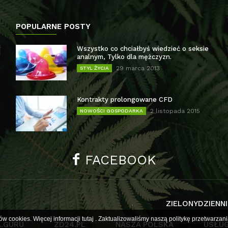
POPULARNE POSTY
Wszystko co chciałbyś wiedzieć o seksie
analnym, Tylko dla mężczyzn.
29 marca 2013
STYL ŻYCIA
Kontrakty prolongowane CFD
2 listopada 2015
NOWOŚCI GOSPODARKA
FACEBOOK
ZIELONYDZIENNI
ów cookies. Więcej informacji
tutaj
. Zaktualizowaliśmy naszą politykę przetwarz
.GURU
ZD24.PL
NASZA POLSKA
USŁUG