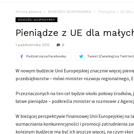
Strona główna
NOWOŚCI GOSPODARKA
Pieniądze z UE dla 
NOWOŚCI GOSPODARKA
Pieniądze z UE dla małych
1 października 2012
0
Podziel się na Facebooku
Tweet (Ćwierkaj) na Twitter
W nowym budżecie Unii Europejskiej znacznie więcej pieni
przedsiębiorstw – mówi minister rozwoju regionalnego, E
Przeznaczonych na ten cel będzie około połowy środków, jak
łatwe pieniądze – podkreśla minister w rozmowie z Agenc
W bieżącej perspektywie finansowej Unii Europejskiej na l
wzmacniania konkurencyjności i promocji zatrudnienia z
kolejnym budżecie ma być ich jeszcze więcej, na czym skor