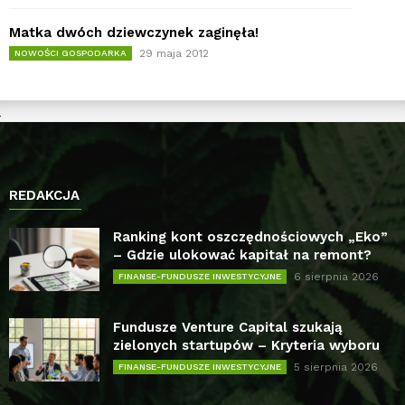
Matka dwóch dziewczynek zaginęła!
29 maja 2012
NOWOŚCI GOSPODARKA
REDAKCJA
Ranking kont oszczędnościowych „Eko”
– Gdzie ulokować kapitał na remont?
6 sierpnia 2026
FINANSE-FUNDUSZE INWESTYCYJNE
Fundusze Venture Capital szukają
zielonych startupów – Kryteria wyboru
5 sierpnia 2026
FINANSE-FUNDUSZE INWESTYCYJNE