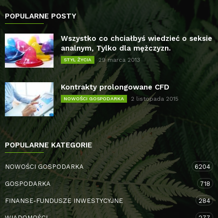
POPULARNE POSTY
Wszystko co chciałbyś wiedzieć o seksie
analnym, Tylko dla mężczyzn.
29 marca 2013
STYL ŻYCIA
Kontrakty prolongowane CFD
2 listopada 2015
NOWOŚCI GOSPODARKA
POPULARNE KATEGORIE
NOWOŚCI GOSPODARKA
6204
GOSPODARKA
718
FINANSE-FUNDUSZE INWESTYCYJNE
284
WIADOMOŚCI
277