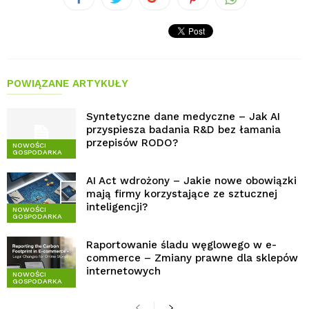
POWIĄZANE ARTYKUŁY
Syntetyczne dane medyczne – Jak AI
przyspiesza badania R&D bez łamania
przepisów RODO?
NOWOŚCI
GOSPODARKA
AI Act wdrożony – Jakie nowe obowiązki
mają firmy korzystające ze sztucznej
inteligencji?
NOWOŚCI
GOSPODARKA
Raportowanie śladu węglowego w e-
commerce – Zmiany prawne dla sklepów
internetowych
NOWOŚCI
GOSPODARKA