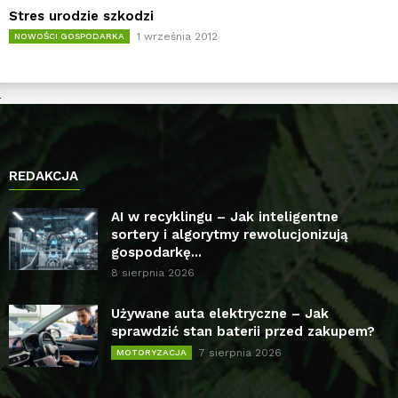
Stres urodzie szkodzi
1 września 2012
NOWOŚCI GOSPODARKA
REDAKCJA
AI w recyklingu – Jak inteligentne
sortery i algorytmy rewolucjonizują
gospodarkę...
8 sierpnia 2026
Używane auta elektryczne – Jak
sprawdzić stan baterii przed zakupem?
7 sierpnia 2026
MOTORYZACJA