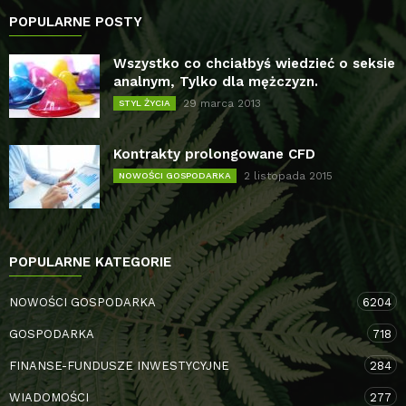
POPULARNE POSTY
Wszystko co chciałbyś wiedzieć o seksie
analnym, Tylko dla mężczyzn.
29 marca 2013
STYL ŻYCIA
Kontrakty prolongowane CFD
2 listopada 2015
NOWOŚCI GOSPODARKA
POPULARNE KATEGORIE
NOWOŚCI GOSPODARKA
6204
GOSPODARKA
718
FINANSE-FUNDUSZE INWESTYCYJNE
284
WIADOMOŚCI
277