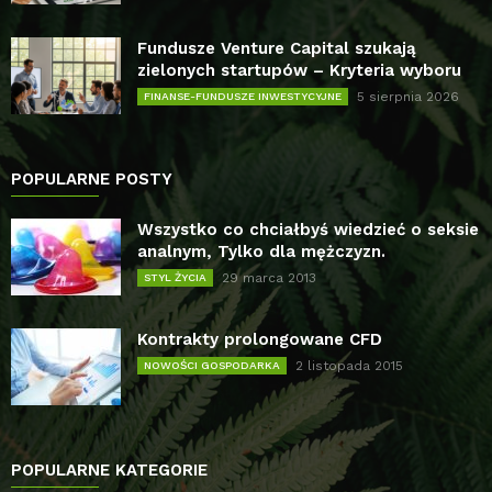
Fundusze Venture Capital szukają
zielonych startupów – Kryteria wyboru
5 sierpnia 2026
FINANSE-FUNDUSZE INWESTYCYJNE
POPULARNE POSTY
Wszystko co chciałbyś wiedzieć o seksie
analnym, Tylko dla mężczyzn.
29 marca 2013
STYL ŻYCIA
Kontrakty prolongowane CFD
2 listopada 2015
NOWOŚCI GOSPODARKA
POPULARNE KATEGORIE