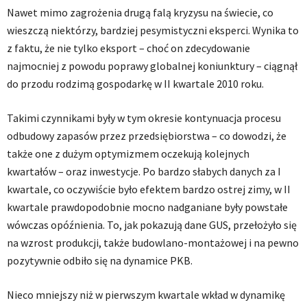
Nawet mimo zagrożenia drugą falą kryzysu na świecie, co
wieszczą niektórzy, bardziej pesymistyczni eksperci. Wynika to
z faktu, że nie tylko eksport – choć on zdecydowanie
najmocniej z powodu poprawy globalnej koniunktury – ciągnął
do przodu rodzimą gospodarkę w II kwartale 2010 roku.
Takimi czynnikami były w tym okresie kontynuacja procesu
odbudowy zapasów przez przedsiębiorstwa – co dowodzi, że
także one z dużym optymizmem oczekują kolejnych
kwartałów – oraz inwestycje. Po bardzo słabych danych za I
kwartale, co oczywiście było efektem bardzo ostrej zimy, w II
kwartale prawdopodobnie mocno nadganiane były powstałe
wówczas opóźnienia. To, jak pokazują dane GUS, przełożyło się
na wzrost produkcji, także budowlano-montażowej i na pewno
pozytywnie odbiło się na dynamice PKB.
Nieco mniejszy niż w pierwszym kwartale wkład w dynamikę