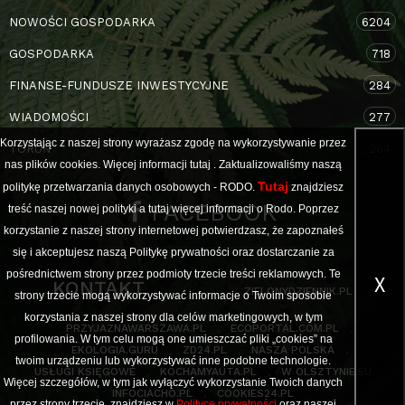
NOWOŚCI GOSPODARKA
6204
GOSPODARKA
718
FINANSE-FUNDUSZE INWESTYCYJNE
284
WIADOMOŚCI
277
Korzystając z naszej strony wyrażasz zgodę na wykorzystywanie przez
TORUŃ
264
nas plików cookies. Więcej informacji
tutaj
. Zaktualizowaliśmy naszą
Tutaj
politykę przetwarzania danych osobowych - RODO.
znajdziesz
FACEBOOK
treść naszej nowej polityki a
tutaj
więcej informacji o Rodo. Poprzez
korzystanie z naszej strony internetowej potwierdzasz, że zapoznałeś
się i akceptujesz naszą Politykę prywatności oraz dostarczanie za
pośrednictwem strony przez podmioty trzecie treści reklamowych. Te
X
KONTAKT
ZIELONYDZIENNIK.PL
strony trzecie mogą wykorzystywać informacje o Twoim sposobie
korzystania z naszej strony dla celów marketingowych, w tym
PRZYJAZNAWARSZAWA.PL
ECOPORTAL.COM.PL
profilowania. W tym celu mogą one umieszczać pliki „cookies” na
EKOLOGIA.GURU
ZD24.PL
NASZA POLSKA
twoim urządzeniu lub wykorzystywać inne podobne technologie.
USŁUGI KSIĘGOWE
KOCHAMYAUTA.PL
W OLSZTYNIE.EU
Więcej szczegółów, w tym jak wyłączyć wykorzystanie Twoich danych
INFOCIACHO.PL
COOKIES24.PL
przez strony trzecie, znajdziesz w
Polityce prywatności
oraz naszej