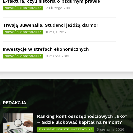
E-faktura, czyli historia o bzdurnym prawie
23 lutego 2010
NOWOŚCI GOSPODARKA
Trwają Juwenalia. Studenci jeżdżą darmo!
11 maja 2012
NOWOŚCI GOSPODARKA
Inwestycje w strefach ekonomicznych
9 marca 2013
NOWOŚCI GOSPODARKA
REDAKCJA
Ranking kont oszczędnościowych „Eko”
– Gdzie ulokować kapitał na remont?
6 sierpnia 2026
FINANSE-FUNDUSZE INWESTYCYJNE