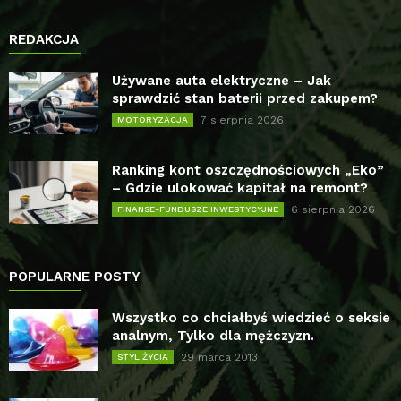
REDAKCJA
Używane auta elektryczne – Jak
sprawdzić stan baterii przed zakupem?
7 sierpnia 2026
MOTORYZACJA
Ranking kont oszczędnościowych „Eko”
– Gdzie ulokować kapitał na remont?
6 sierpnia 2026
FINANSE-FUNDUSZE INWESTYCYJNE
POPULARNE POSTY
Wszystko co chciałbyś wiedzieć o seksie
analnym, Tylko dla mężczyzn.
29 marca 2013
STYL ŻYCIA