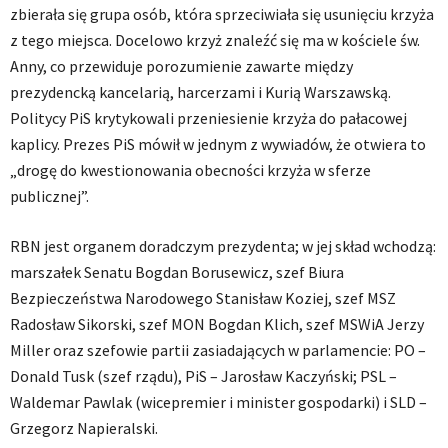
zbierała się grupa osób, która sprzeciwiała się usunięciu krzyża
z tego miejsca. Docelowo krzyż znaleźć się ma w kościele św.
Anny, co przewiduje porozumienie zawarte między
prezydencką kancelarią, harcerzami i Kurią Warszawską.
Politycy PiS krytykowali przeniesienie krzyża do pałacowej
kaplicy. Prezes PiS mówił w jednym z wywiadów, że otwiera to
„drogę do kwestionowania obecności krzyża w sferze
publicznej”.
RBN jest organem doradczym prezydenta; w jej skład wchodzą:
marszałek Senatu Bogdan Borusewicz, szef Biura
Bezpieczeństwa Narodowego Stanisław Koziej, szef MSZ
Radosław Sikorski, szef MON Bogdan Klich, szef MSWiA Jerzy
Miller oraz szefowie partii zasiadających w parlamencie: PO –
Donald Tusk (szef rządu), PiS – Jarosław Kaczyński; PSL –
Waldemar Pawlak (wicepremier i minister gospodarki) i SLD –
Grzegorz Napieralski.