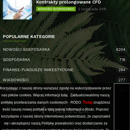
Kontrakty prolongowane CFD
2 listopada 2015
NOWOŚCI GOSPODARKA
POPULARNE KATEGORIE
NOWOŚCI GOSPODARKA
6204
GOSPODARKA
718
FINANSE-FUNDUSZE INWESTYCYJNE
284
WIADOMOŚCI
277
Korzystając z naszej strony wyrażasz zgodę na wykorzystywanie przez
TORUŃ
264
nas plików cookies. Więcej informacji
tutaj
. Zaktualizowaliśmy naszą
Tutaj
politykę przetwarzania danych osobowych - RODO.
znajdziesz
FACEBOOK
treść naszej nowej polityki a
tutaj
więcej informacji o Rodo. Poprzez
korzystanie z naszej strony internetowej potwierdzasz, że zapoznałeś
się i akceptujesz naszą Politykę prywatności oraz dostarczanie za