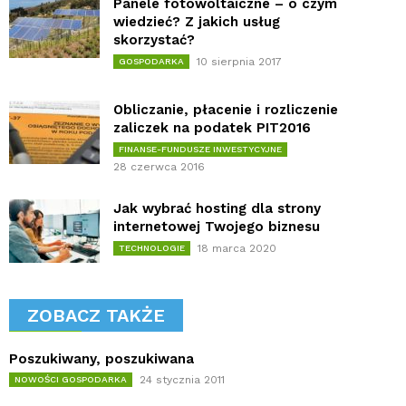
Panele fotowoltaiczne – o czym
wiedzieć? Z jakich usług
skorzystać?
10 sierpnia 2017
GOSPODARKA
Obliczanie, płacenie i rozliczenie
zaliczek na podatek PIT2016
FINANSE-FUNDUSZE INWESTYCYJNE
28 czerwca 2016
Jak wybrać hosting dla strony
internetowej Twojego biznesu
18 marca 2020
TECHNOLOGIE
ZOBACZ TAKŻE
Poszukiwany, poszukiwana
24 stycznia 2011
NOWOŚCI GOSPODARKA