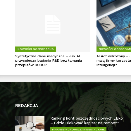
NOWOŚCI GOSPODARKA
NOWOŚCI GOSPODA
Syntetyczne dane medyczne – Jak AI
AI Act wdrożony – 
przyspiesza badania R&D bez łamania
mają firmy korzysta
przepisów RODO?
inteligencji?
REDAKCJA
Ranking kont oszczędnościowych „Eko”
– Gdzie ulokować kapitał na remont?
FINANSE-FUNDUSZE INWESTYCYJNE