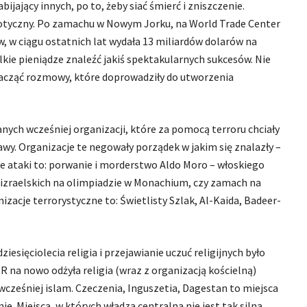
ijający innych, po to, żeby siać śmierć i zniszczenie.
otyczny. Po zamachu w Nowym Jorku, na World Trade Center
, w ciągu ostatnich lat wydała 13 miliardów dolarów na
kie pieniądze znaleźć jakiś spektakularnych sukcesów. Nie
i zacząć rozmowy, które doprowadziły do utworzenia
ych wcześniej organizacji, które za pomocą terroru chciały
y. Organizacje te negowały porządek w jakim się znalazły –
 ataki to: porwanie i morderstwo Aldo Moro – włoskiego
zraelskich na olimpiadzie w Monachium, czy zamach na
zacje terrorystyczne to: Świetlisty Szlak, Al-Kaida, Badeer-
esięciolecia religia i przejawianie uczuć religijnych było
na nowo odżyła religia (wraz z organizacją kościelną)
cześniej islam. Czeczenia, Inguszetia, Dagestan to miejsca
. Miejsca, w których władza centralna nie jest tak silna.