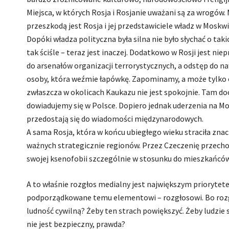
Miejsca, w których Rosja i Rosjanie uważani są za wrogów.
przeszkodą jest Rosja i jej przedstawiciele władz w Moskwi
Dopóki władza polityczna była silna nie było słychać o tak
tak ściśle – teraz jest inaczej. Dodatkowo w Rosji jest n
do arsenałów organizacji terrorystycznych, a odstęp do n
osoby, która weźmie łapówkę. Zapominamy, a może tylko o ty
zwłaszcza w okolicach Kaukazu nie jest spokojnie. Tam d
dowiadujemy się w Polsce. Dopiero jednak uderzenia na Mo
przedostają się do wiadomości międzynarodowych.
A sama Rosja, która w końcu ubiegłego wieku straciła zna
ważnych strategicznie regionów. Przez Czeczenię przechod
swojej ksenofobii szczególnie w stosunku do mieszkańcó
A to właśnie rozgłos medialny jest największym priorytete
podporządkowane temu elementowi – rozgłosowi. Bo rozg
ludność cywilną? Żeby ten strach powiększyć. Żeby ludzie s
nie jest bezpieczny, prawda?