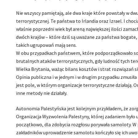
Nie wszyscy pamiętają, ale dwa kraje które powstały w dw
terrorystycznej. Te państwa to Irlandia oraz Izrael. I cho
właśnie poprzedni wiek był areną największej ilości zama
dwóch krajów – które dziś są uważane za państwa bogate,
takich ugrupowań mają sens.
W obu przypadkach państwem, które podporządkowało sobie
brutalnych ataków terrorystycznych, gdy ludność tych te
Wielka Brytania, ważąc bilans kosztów i strat rozwiązań 
Opinia publiczna i w jednym i w drugim przypadku zmusiła r
jest pole, w którym organizacje terrorystyczne działają. On
inne metody nie działały.
Autonomia Palestyńska jest kolejnym przykładem, że zorg
Organizacja Wyzwolenia Palestyny, której zadaniem było
początkowo, dla zdobycia rozgłosu porywała samoloty. W
zakładników uprowadzenie samolotu kończyło się ich uwoln