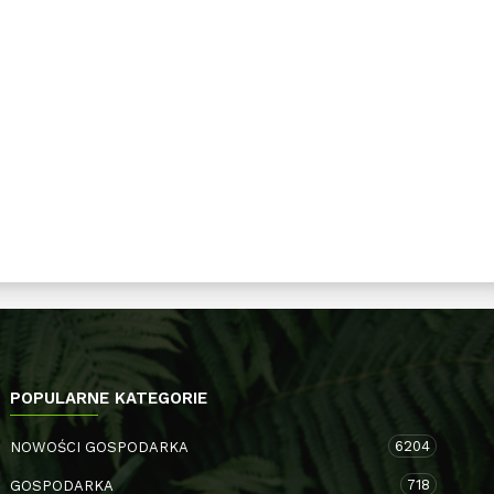
POPULARNE KATEGORIE
6204
NOWOŚCI GOSPODARKA
718
GOSPODARKA