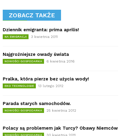
ZOBACZ TAKŻE
Dziennik emigranta: prima aprilis!
3 kwietnia 2011
NA EMIGRACJI
Najgroźniejsze owady świata
6 kwietnia 2016
NOWOŚCI GOSPODARKA
Pralka, która pierze bez użycia wody!
13 lutego 2012
EKO TECHNOLOGIE
Parada starych samochodów.
25 kwietnia 2012
NOWOŚCI GOSPODARKA
Polacy są problemem jak Turcy? Obawy Niemców
30 kwietnia 2011
NOWOŚCI GOSPODARKA