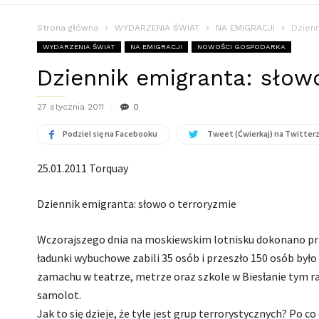
Strona główna
WYDARZENIA ŚWIAT
NA EMIGRACJI
Dzienn
WYDARZENIA ŚWIAT
NA EMIGRACJI
NOWOŚCI GOSPODARKA
Dziennik emigranta: słow
27 stycznia 2011
0
Podziel się na Facebooku
Tweet (Ćwierkaj) na Twitter
25.01.2011 Torquay
Dziennik emigranta: słowo o terroryzmie
Wczorajszego dnia na moskiewskim lotnisku dokonano prz
ładunki wybuchowe zabili 35 osób i przeszło 150 osób było 
zamachu w teatrze, metrze oraz szkole w Biesłanie tym 
samolot.
Jak to się dzieje, że tyle jest grup terrorystycznych? Po c