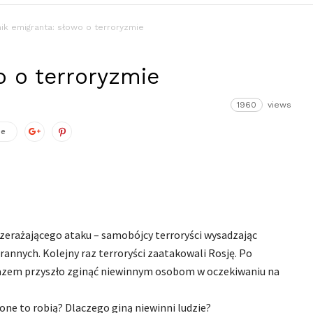
ik emigranta: słowo o terroryzmie
o o terroryzmie
1960
views
ze
erażającego ataku – samobójcy terroryści wysadzając
rannych. Kolejny raz terroryści zaatakowali Rosję. Po
razem przyszło zginąć niewinnym osobom w oczekiwaniu na
o one to robią? Dlaczego giną niewinni ludzie?