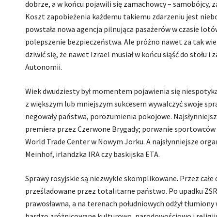
dobrze, a w końcu pojawili się zamachowcy – samobójcy, zab
Koszt zapobieżenia każdemu takiemu zdarzeniu jest nieb
powstała nowa agencja pilnująca pasażerów w czasie lotów
polepszenie bezpieczeństwa. Ale próżno nawet za tak wiel
dziwić się, że nawet Izrael musiał w końcu siąść do stołu 
Autonomii.
Wiek dwudziesty był momentem pojawienia się niespotykan
z większym lub mniejszym sukcesem wywalczyć swoje spraw
negowały państwa, porozumienia pokojowe. Najsłynniejsze
premiera przez Czerwone Brygady; porwanie sportowców i
World Trade Center w Nowym Jorku. A najsłynniejsze organi
Meinhof, irlandzka IRA czy baskijska ETA.
Sprawy rosyjskie są niezwykle skomplikowane. Przez całe dzi
prześladowane przez totalitarne państwo. Po upadku ZSRR 
prawosławna, a na terenach południowych odżył tłumiony w
bardzo zróżnicowane kulturowo, narodowościowo i religijnie