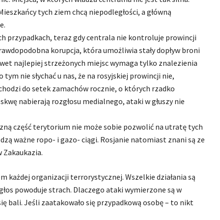
 Mieszkańcy tych ziem chcą niepodległości, a główną
e.
ich przypadkach, teraz gdy centrala nie kontroluje prowincji
ieprawdopodobna korupcja, która umożliwia stały dopływ broni
awet najlepiej strzeżonych miejsc wymaga tylko znalezienia
m nie słychać u nas, że na rosyjskiej prowincji nie,
ochodzi do setek zamachów rocznie, o których rzadko
skwę nabierają rozgłosu medialnego, ataki w głuszy nie
czną część terytorium nie może sobie pozwolić na utratę tych
zą ważne ropo- i gazo- ciągi. Rosjanie natomiast znani są ze
w Zakaukazia.
m każdej organizacji terrorystycznej. Wszelkie działania są
łos powoduje strach. Dlaczego ataki wymierzone są w
ię bali. Jeśli zaatakowało się przypadkową osobę – to nikt