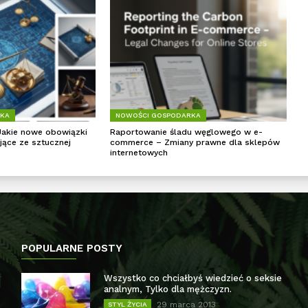
RKA
NOWOŚCI GOSPODARKA
Jakie nowe obowiązki
Raportowanie śladu węglowego w e-
jące ze sztucznej
commerce – Zmiany prawne dla sklepów
internetowych
POPULARNE POSTY
Wszystko co chciałbyś wiedzieć o seksie
analnym, Tylko dla mężczyzn.
29 marca 2013
STYL ŻYCIA