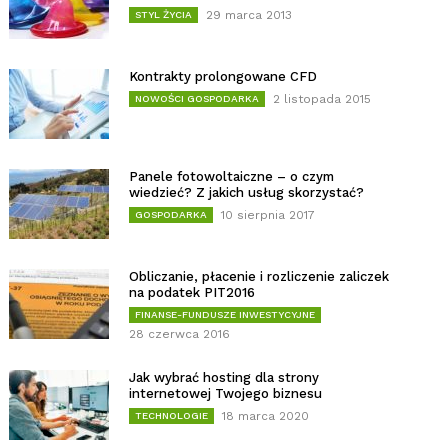
29 marca 2013
STYL ŻYCIA
Kontrakty prolongowane CFD
2 listopada 2015
NOWOŚCI GOSPODARKA
Panele fotowoltaiczne – o czym
wiedzieć? Z jakich usług skorzystać?
10 sierpnia 2017
GOSPODARKA
Obliczanie, płacenie i rozliczenie zaliczek
na podatek PIT2016
FINANSE-FUNDUSZE INWESTYCYJNE
28 czerwca 2016
Jak wybrać hosting dla strony
internetowej Twojego biznesu
18 marca 2020
TECHNOLOGIE