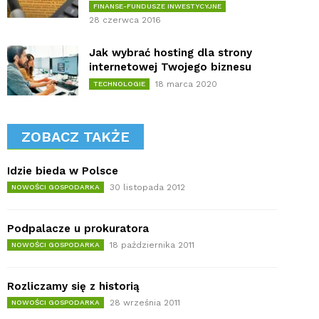
FINANSE-FUNDUSZE INWESTYCYJNE
28 czerwca 2016
Jak wybrać hosting dla strony
internetowej Twojego biznesu
18 marca 2020
TECHNOLOGIE
ZOBACZ TAKŻE
Idzie bieda w Polsce
30 listopada 2012
NOWOŚCI GOSPODARKA
Podpalacze u prokuratora
18 października 2011
NOWOŚCI GOSPODARKA
Rozliczamy się z historią
28 września 2011
NOWOŚCI GOSPODARKA