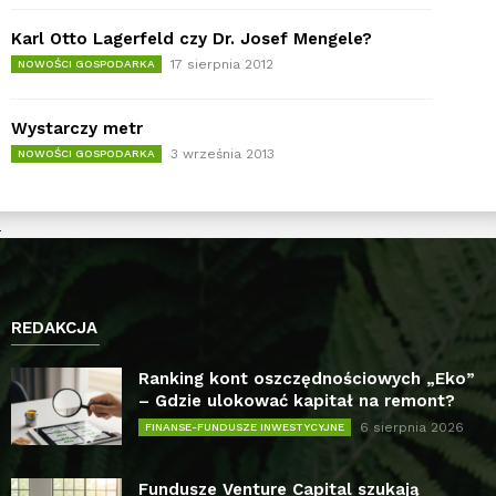
Karl Otto Lagerfeld czy Dr. Josef Mengele?
17 sierpnia 2012
NOWOŚCI GOSPODARKA
Wystarczy metr
3 września 2013
NOWOŚCI GOSPODARKA
REDAKCJA
Ranking kont oszczędnościowych „Eko”
– Gdzie ulokować kapitał na remont?
6 sierpnia 2026
FINANSE-FUNDUSZE INWESTYCYJNE
Fundusze Venture Capital szukają