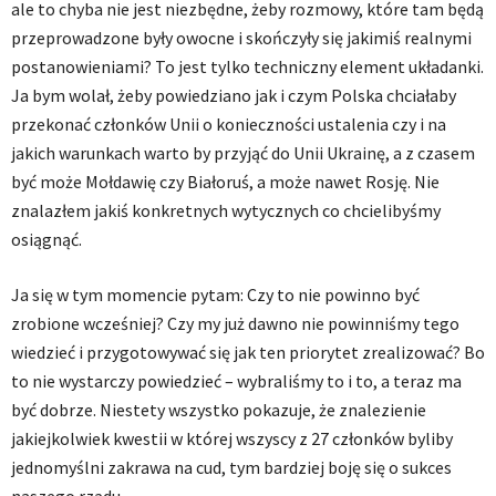
ale to chyba nie jest niezbędne, żeby rozmowy, które tam będą
przeprowadzone były owocne i skończyły się jakimiś realnymi
postanowieniami? To jest tylko techniczny element układanki.
Ja bym wolał, żeby powiedziano jak i czym Polska chciałaby
przekonać członków Unii o konieczności ustalenia czy i na
jakich warunkach warto by przyjąć do Unii Ukrainę, a z czasem
być może Mołdawię czy Białoruś, a może nawet Rosję. Nie
znalazłem jakiś konkretnych wytycznych co chcielibyśmy
osiągnąć.
Ja się w tym momencie pytam: Czy to nie powinno być
zrobione wcześniej? Czy my już dawno nie powinniśmy tego
wiedzieć i przygotowywać się jak ten priorytet zrealizować? Bo
to nie wystarczy powiedzieć – wybraliśmy to i to, a teraz ma
być dobrze. Niestety wszystko pokazuje, że znalezienie
jakiejkolwiek kwestii w której wszyscy z 27 członków byliby
jednomyślni zakrawa na cud, tym bardziej boję się o sukces