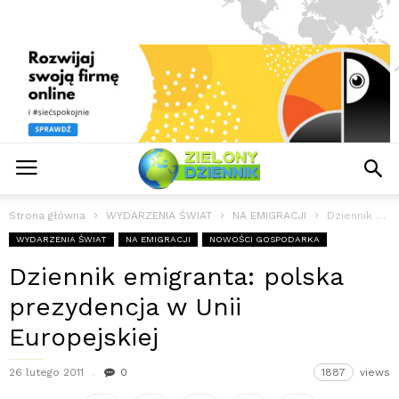
Strona główna
WYDARZENIA ŚWIAT
NA EMIGRACJI
Dziennik emigranta: polska prezydencja w Unii Europejskiej
WYDARZENIA ŚWIAT
NA EMIGRACJI
NOWOŚCI GOSPODARKA
Dziennik emigranta: polska
prezydencja w Unii
Europejskiej
26 lutego 2011
0
1887
views