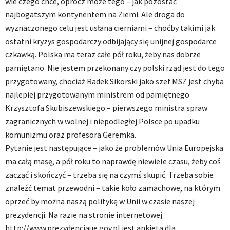
wie czego chce, oprócz może tego – jak pozostać
najbogatszym kontynentem na Ziemi. Ale droga do
wyznaczonego celu jest usłana cierniami – choćby takimi jak
ostatni kryzys gospodarczy odbijający się unijnej gospodarce
czkawką. Polska ma teraz całe pół roku, żeby nas dobrze
pamiętano. Nie jestem przekonany czy polski rząd jest do tego
przygotowany, chociaż Radek Sikorski jako szef MSZ jest chyba
najlepiej przygotowanym ministrem od pamiętnego
Krzysztofa Skubiszewskiego – pierwszego ministra spraw
zagranicznych w wolnej i niepodległej Polsce po upadku
komunizmu oraz profesora Geremka.
Pytanie jest następujące – jako że problemów Unia Europejska
ma całą masę, a pół roku to naprawdę niewiele czasu, żeby coś
zacząć i skończyć – trzeba się na czymś skupić. Trzeba sobie
znaleźć temat przewodni – takie koło zamachowe, na którym
oprzeć by można naszą politykę w Unii w czasie naszej
prezydencji. Na razie na stronie internetowej
http://www.prezydencjaue.gov.pl jest ankieta dla