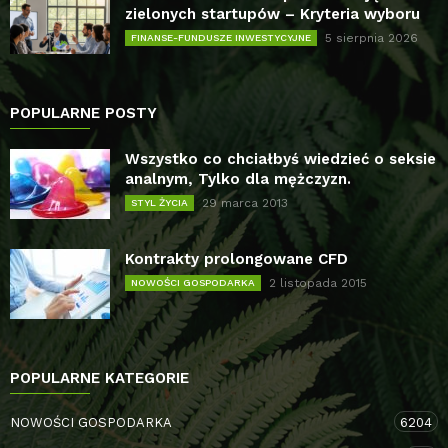
zielonych startupów – Kryteria wyboru
5 sierpnia 2026
FINANSE-FUNDUSZE INWESTYCYJNE
POPULARNE POSTY
Wszystko co chciałbyś wiedzieć o seksie
analnym, Tylko dla mężczyzn.
29 marca 2013
STYL ŻYCIA
Kontrakty prolongowane CFD
2 listopada 2015
NOWOŚCI GOSPODARKA
POPULARNE KATEGORIE
NOWOŚCI GOSPODARKA
6204