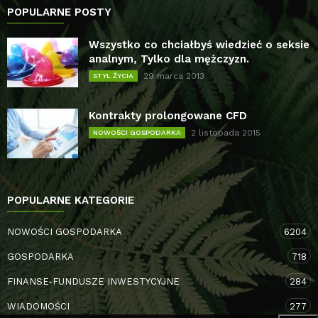
POPULARNE POSTY
Wszystko co chciałbyś wiedzieć o seksie
analnym, Tylko dla mężczyzn.
29 marca 2013
STYL ŻYCIA
Kontrakty prolongowane CFD
2 listopada 2015
NOWOŚCI GOSPODARKA
POPULARNE KATEGORIE
NOWOŚCI GOSPODARKA
6204
GOSPODARKA
718
FINANSE-FUNDUSZE INWESTYCYJNE
284
WIADOMOŚCI
277