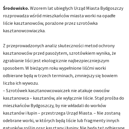
Środowisko.
Wzorem lat ubiegłych Urząd Miasta Bydgoszczy
rozprowadza wśród mieszkańców miasta worki na opadłe
liście kasztanowców, porażone przez szrotówka
kasztanowcowiaczka.
Z przeprowadzonych analiz skuteczności metod ochrony
kasztanowców przed pasożytem, szrotówkiem wynika, że
zgrabianie liści jest ekologicznie najbezpieczniejszym
sposobem. W bieżącym roku wypełnione liśćmi worki
odbierane będą w trzech terminach, zmniejszy się bowiem
liczba ich wywozu.
– Szrotówek kasztanowcowaiczek nie atakuje owoców
kasztanowca – kasztanów, ale wyłącznie liście. Stąd prośba do
mieszkańców Bydgoszczy, by nie wkładali do worków
kasztanów i łupin – przestrzega Urząd Miasta. – Nie zostaną
odebrane worki, w których będą liście lub fragmenty innych
gatunków roślin oraz kasztany i łupiny. Nie będą też odbierane