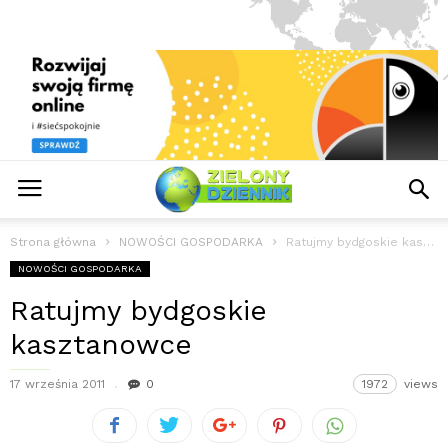
Strona główna
NOWOŚCI GOSPODARKA
Ratujmy bydgoskie kasztanowce
NOWOŚCI GOSPODARKA
Ratujmy bydgoskie
kasztanowce
17 września 2011
0
1972
views