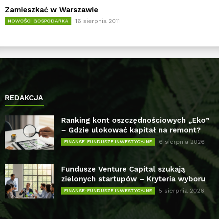
Zamieszkać w Warszawie
16 sierpnia 2011
NOWOŚCI GOSPODARKA
REDAKCJA
Ranking kont oszczędnościowych „Eko”
– Gdzie ulokować kapitał na remont?
6 sierpnia 2026
FINANSE-FUNDUSZE INWESTYCYJNE
Fundusze Venture Capital szukają
zielonych startupów – Kryteria wyboru
5 sierpnia 2026
FINANSE-FUNDUSZE INWESTYCYJNE