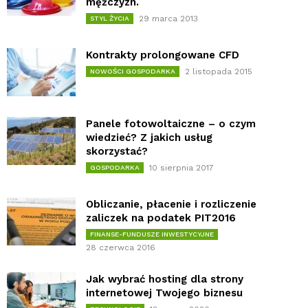
mężczyzn.
29 marca 2013
STYL ŻYCIA
Kontrakty prolongowane CFD
2 listopada 2015
NOWOŚCI GOSPODARKA
Panele fotowoltaiczne – o czym
wiedzieć? Z jakich usług
skorzystać?
10 sierpnia 2017
GOSPODARKA
Obliczanie, płacenie i rozliczenie
zaliczek na podatek PIT2016
FINANSE-FUNDUSZE INWESTYCYJNE
28 czerwca 2016
Jak wybrać hosting dla strony
internetowej Twojego biznesu