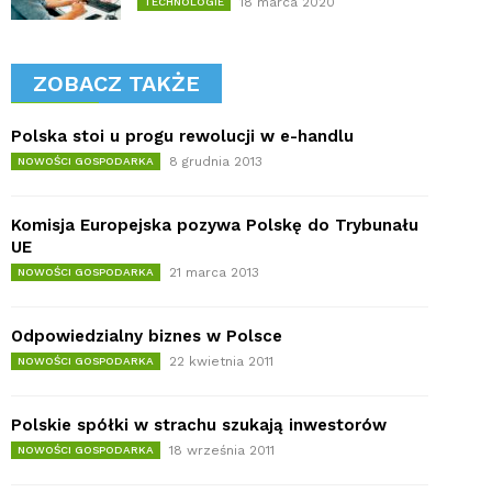
18 marca 2020
TECHNOLOGIE
ZOBACZ TAKŻE
Polska stoi u progu rewolucji w e-handlu
8 grudnia 2013
NOWOŚCI GOSPODARKA
Komisja Europejska pozywa Polskę do Trybunału
UE
21 marca 2013
NOWOŚCI GOSPODARKA
Odpowiedzialny biznes w Polsce
22 kwietnia 2011
NOWOŚCI GOSPODARKA
Polskie spółki w strachu szukają inwestorów
18 września 2011
NOWOŚCI GOSPODARKA