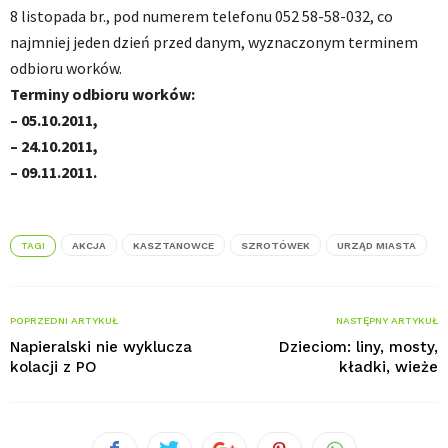
8 listopada br., pod numerem telefonu 052 58-58-032, co
najmniej jeden dzień przed danym, wyznaczonym terminem
odbioru worków.
Terminy odbioru worków:
– 05.10.2011,
– 24.10.2011,
– 09.11.2011.
TAGI
AKCJA
KASZTANOWCE
SZROTÓWEK
URZĄD MIASTA
POPRZEDNI ARTYKUŁ
NASTĘPNY ARTYKUŁ
Napieralski nie wyklucza
Dzieciom: liny, mosty,
kolacji z PO
kładki, wieże