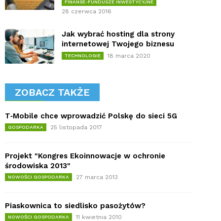
FINANSE-FUNDUSZE INWESTYCYJNE
28 czerwca 2016
Jak wybrać hosting dla strony
internetowej Twojego biznesu
18 marca 2020
TECHNOLOGIE
ZOBACZ TAKŻE
T‑Mobile chce wprowadzić Polskę do sieci 5G
25 listopada 2017
GOSPODARKA
Projekt "Kongres Ekoinnowacje w ochronie
środowiska 2013"
27 marca 2013
NOWOŚCI GOSPODARKA
Piaskownica to siedlisko pasożytów?
11 kwietnia 2010
NOWOŚCI GOSPODARKA