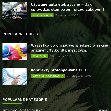
Używane auta elektryczne – Jak
sprawdzić stan baterii przed zakupem?
7 sierpnia 2026
MOTORYZACJA
POPULARNE POSTY
Wszystko co chciałbyś wiedzieć o seksie
analnym, Tylko dla mężczyzn.
29 marca 2013
STYL ŻYCIA
Kontrakty prolongowane CFD
2 listopada 2015
NOWOŚCI GOSPODARKA
POPULARNE KATEGORIE
NOWOŚCI GOSPODARKA
6204