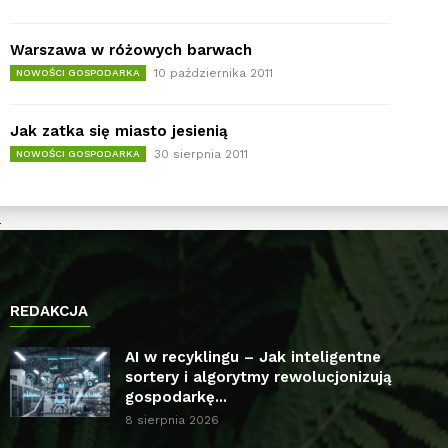
Warszawa w różowych barwach
10 października 2011
NOWOŚCI GOSPODARKA
Jak zatka się miasto jesienią
30 sierpnia 2011
NOWOŚCI GOSPODARKA
REDAKCJA
AI w recyklingu – Jak inteligentne
sortery i algorytmy rewolucjonizują
gospodarkę...
8 sierpnia 2026