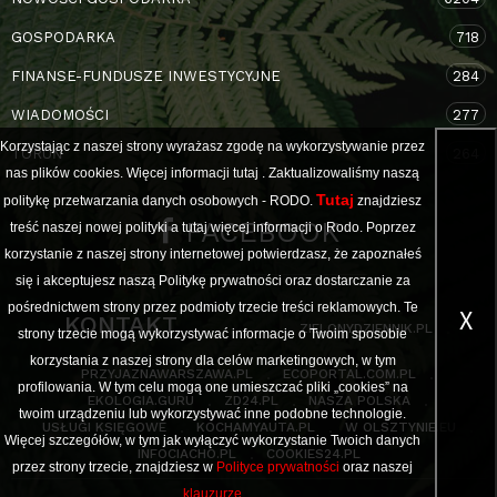
GOSPODARKA
718
FINANSE-FUNDUSZE INWESTYCYJNE
284
WIADOMOŚCI
277
Korzystając z naszej strony wyrażasz zgodę na wykorzystywanie przez
TORUŃ
264
nas plików cookies. Więcej informacji
tutaj
. Zaktualizowaliśmy naszą
Tutaj
politykę przetwarzania danych osobowych - RODO.
znajdziesz
FACEBOOK
treść naszej nowej polityki a
tutaj
więcej informacji o Rodo. Poprzez
korzystanie z naszej strony internetowej potwierdzasz, że zapoznałeś
się i akceptujesz naszą Politykę prywatności oraz dostarczanie za
pośrednictwem strony przez podmioty trzecie treści reklamowych. Te
X
KONTAKT
ZIELONYDZIENNIK.PL
strony trzecie mogą wykorzystywać informacje o Twoim sposobie
korzystania z naszej strony dla celów marketingowych, w tym
PRZYJAZNAWARSZAWA.PL
ECOPORTAL.COM.PL
profilowania. W tym celu mogą one umieszczać pliki „cookies” na
EKOLOGIA.GURU
ZD24.PL
NASZA POLSKA
twoim urządzeniu lub wykorzystywać inne podobne technologie.
USŁUGI KSIĘGOWE
KOCHAMYAUTA.PL
W OLSZTYNIE.EU
Więcej szczegółów, w tym jak wyłączyć wykorzystanie Twoich danych
INFOCIACHO.PL
COOKIES24.PL
przez strony trzecie, znajdziesz w
Polityce prywatności
oraz naszej
klauzurze