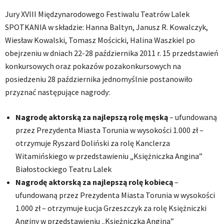
Jury XVIII Międzynarodowego Festiwalu Teatrów Lalek
SPOTKANIA w składzie: Hanna Baltyn, Janusz R. Kowalczyk,
Wiesław Kowalski, Tomasz Mościcki, Halina Waszkiel po
obejrzeniu w dniach 22-28 października 2011 r. 15 przedstawień
konkursowych oraz pokazów pozakonkursowych na
posiedzeniu 28 października jednomyślnie postanowiło
przyznać następujące nagrody:
Nagrodę aktorską za najlepszą rolę męską
– ufundowaną
przez Prezydenta Miasta Torunia w wysokości 1.000 zł –
otrzymuje Ryszard Doliński za rolę Kanclerza
Witamińskiego w przedstawieniu „Księżniczka Angina”
Białostockiego Teatru Lalek
Nagrodę aktorską za najlepszą rolę kobiecą
–
ufundowaną przez Prezydenta Miasta Torunia w wysokości
1.000 zł – otrzymuje Łucja Grzeszczyk za rolę Księżniczki
Anginy w przedstawieniu „Księżniczka Angina”