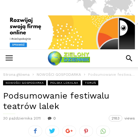
Strona główna
NOWOŚCI GOSPODARKA
Podsumowanie festiwalu teatrów lalek
NOWOŚCI GOSPODARKA
POLSKA LOKALNA
TORUŃ
Podsumowanie festiwalu
teatrów lalek
30 października 2011
0
2183
views