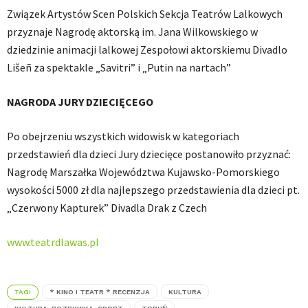
Związek Artystów Scen Polskich Sekcja Teatrów Lalkowych
przyznaje Nagrodę aktorską im. Jana Wilkowskiego w
dziedzinie animacji lalkowej Zespołowi aktorskiemu Divadlo
Lišeñ za spektakle „Savitri” i „Putin na nartach”
NAGRODA JURY DZIECIĘCEGO
Po obejrzeniu wszystkich widowisk w kategoriach
przedstawień dla dzieci Jury dziecięce postanowiło przyznać:
Nagrodę Marszałka Województwa Kujawsko-Pomorskiego
wysokości 5000 zł dla najlepszego przedstawienia dla dzieci pt.
„Czerwony Kapturek” Divadla Drak z Czech
www.teatrdlawas.pl
TAGI
* KINO I TEATR * RECENZJA
KULTURA