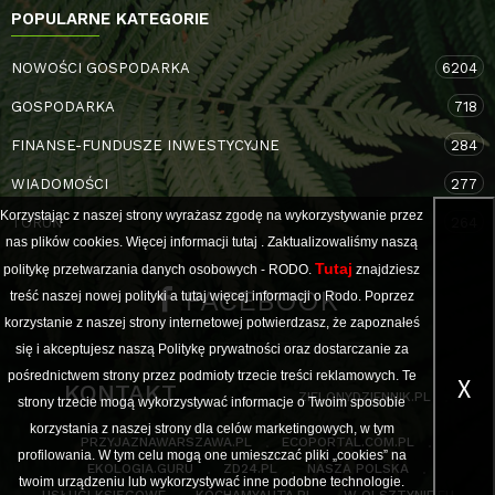
POPULARNE KATEGORIE
NOWOŚCI GOSPODARKA
6204
GOSPODARKA
718
FINANSE-FUNDUSZE INWESTYCYJNE
284
WIADOMOŚCI
277
Korzystając z naszej strony wyrażasz zgodę na wykorzystywanie przez
TORUŃ
264
nas plików cookies. Więcej informacji
tutaj
. Zaktualizowaliśmy naszą
Tutaj
politykę przetwarzania danych osobowych - RODO.
znajdziesz
FACEBOOK
treść naszej nowej polityki a
tutaj
więcej informacji o Rodo. Poprzez
korzystanie z naszej strony internetowej potwierdzasz, że zapoznałeś
się i akceptujesz naszą Politykę prywatności oraz dostarczanie za
pośrednictwem strony przez podmioty trzecie treści reklamowych. Te
X
KONTAKT
ZIELONYDZIENNIK.PL
strony trzecie mogą wykorzystywać informacje o Twoim sposobie
korzystania z naszej strony dla celów marketingowych, w tym
PRZYJAZNAWARSZAWA.PL
ECOPORTAL.COM.PL
profilowania. W tym celu mogą one umieszczać pliki „cookies” na
EKOLOGIA.GURU
ZD24.PL
NASZA POLSKA
twoim urządzeniu lub wykorzystywać inne podobne technologie.