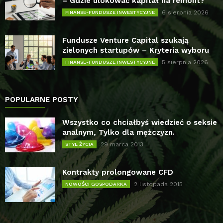
– Gdzie ulokować kapitał na remont?
6 sierpnia 2026
FINANSE-FUNDUSZE INWESTYCYJNE
Fundusze Venture Capital szukają
zielonych startupów – Kryteria wyboru
5 sierpnia 2026
FINANSE-FUNDUSZE INWESTYCYJNE
POPULARNE POSTY
Wszystko co chciałbyś wiedzieć o seksie
analnym, Tylko dla mężczyzn.
29 marca 2013
STYL ŻYCIA
Kontrakty prolongowane CFD
2 listopada 2015
NOWOŚCI GOSPODARKA