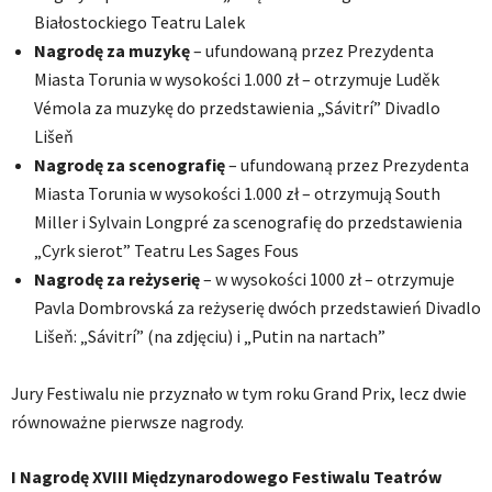
Białostockiego Teatru Lalek
Nagrodę za muzykę
– ufundowaną przez Prezydenta
Miasta Torunia w wysokości 1.000 zł – otrzymuje Luděk
Vémola za muzykę do przedstawienia „Sávitrí” Divadlo
Lišeň
Nagrodę za scenografię
– ufundowaną przez Prezydenta
Miasta Torunia w wysokości 1.000 zł – otrzymują South
Miller i Sylvain Longpré za scenografię do przedstawienia
„Cyrk sierot” Teatru Les Sages Fous
Nagrodę za reżyserię
– w wysokości 1000 zł – otrzymuje
Pavla Dombrovská za reżyserię dwóch przedstawień Divadlo
Lišeň: „Sávitrí” (na zdjęciu) i „Putin na nartach”
Jury Festiwalu nie przyznało w tym roku Grand Prix, lecz dwie
równoważne pierwsze nagrody.
I Nagrodę XVIII Międzynarodowego Festiwalu Teatrów