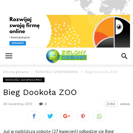
Strona główna
NOWOŚCI GOSPODARKA
Bieg Dookoła ZOO
NOWOŚCI GOSPODARKA
Bieg Dookoła ZOO
26 kwietnia 2013
0
2084
views
Już w najbliższą sobotę (27 kwiecień) odbędzie się Bieg