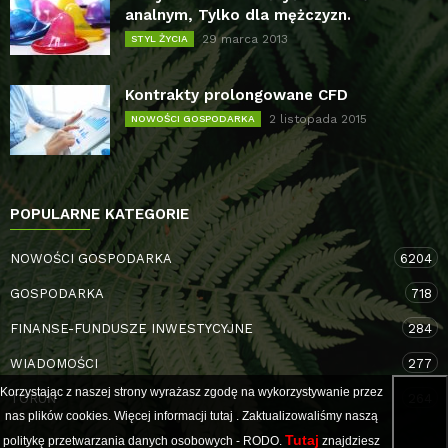
analnym, Tylko dla mężczyzn.
29 marca 2013
STYL ŻYCIA
Kontrakty prolongowane CFD
2 listopada 2015
NOWOŚCI GOSPODARKA
POPULARNE KATEGORIE
NOWOŚCI GOSPODARKA
6204
GOSPODARKA
718
FINANSE-FUNDUSZE INWESTYCYJNE
284
WIADOMOŚCI
277
Korzystając z naszej strony wyrażasz zgodę na wykorzystywanie przez
TORUŃ
264
nas plików cookies. Więcej informacji
tutaj
. Zaktualizowaliśmy naszą
Tutaj
politykę przetwarzania danych osobowych - RODO.
znajdziesz