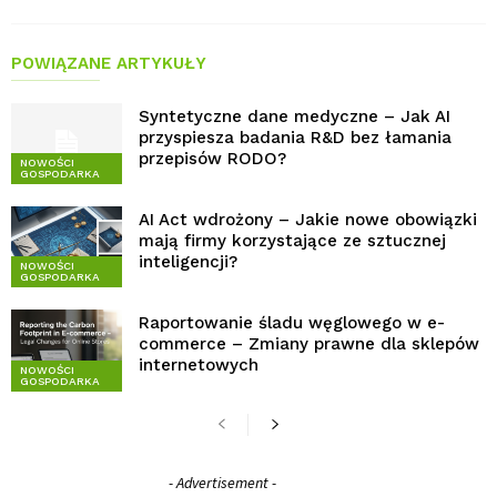
POWIĄZANE ARTYKUŁY
Syntetyczne dane medyczne – Jak AI
przyspiesza badania R&D bez łamania
przepisów RODO?
NOWOŚCI
GOSPODARKA
AI Act wdrożony – Jakie nowe obowiązki
mają firmy korzystające ze sztucznej
inteligencji?
NOWOŚCI
GOSPODARKA
Raportowanie śladu węglowego w e-
commerce – Zmiany prawne dla sklepów
internetowych
NOWOŚCI
GOSPODARKA
- Advertisement -