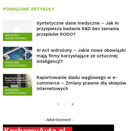
POWIĄZANE ARTYKUŁY
Syntetyczne dane medyczne – Jak AI
przyspiesza badania R&D bez łamania
przepisów RODO?
NOWOŚCI
GOSPODARKA
AI Act wdrożony – Jakie nowe obowiązki
mają firmy korzystające ze sztucznej
inteligencji?
NOWOŚCI
GOSPODARKA
Raportowanie śladu węglowego w e-
commerce – Zmiany prawne dla sklepów
internetowych
NOWOŚCI
GOSPODARKA
- Advertisement -