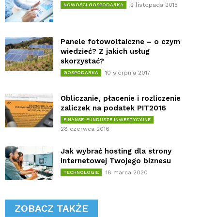
2 listopada 2015
NOWOŚCI GOSPODARKA
Panele fotowoltaiczne – o czym
wiedzieć? Z jakich usług
skorzystać?
10 sierpnia 2017
GOSPODARKA
Obliczanie, płacenie i rozliczenie
zaliczek na podatek PIT2016
FINANSE-FUNDUSZE INWESTYCYJNE
28 czerwca 2016
Jak wybrać hosting dla strony
internetowej Twojego biznesu
18 marca 2020
TECHNOLOGIE
ZOBACZ TAKŻE