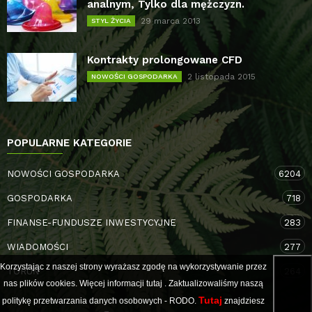
analnym, Tylko dla mężczyzn.
29 marca 2013
STYL ŻYCIA
Kontrakty prolongowane CFD
2 listopada 2015
NOWOŚCI GOSPODARKA
POPULARNE KATEGORIE
NOWOŚCI GOSPODARKA
6204
GOSPODARKA
718
FINANSE-FUNDUSZE INWESTYCYJNE
283
WIADOMOŚCI
277
Korzystając z naszej strony wyrażasz zgodę na wykorzystywanie przez
TORUŃ
264
nas plików cookies. Więcej informacji
tutaj
. Zaktualizowaliśmy naszą
Tutaj
politykę przetwarzania danych osobowych - RODO.
znajdziesz