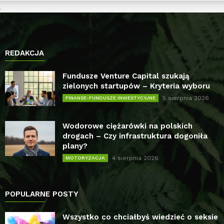
REDAKCJA
Fundusze Venture Capital szukają
zielonych startupów – Kryteria wyboru
5 sierpnia 2026
FINANSE-FUNDUSZE INWESTYCYJNE
Wodorowe ciężarówki na polskich
drogach – Czy infrastruktura dogoniła
plany?
4 sierpnia 2026
MOTORYZACJA
POPULARNE POSTY
Wszystko co chciałbyś wiedzieć o seksie