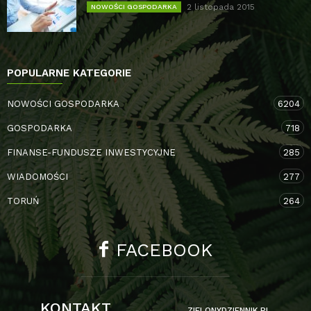
2 listopada 2015
NOWOŚCI GOSPODARKA
POPULARNE KATEGORIE
NOWOŚCI GOSPODARKA
6204
GOSPODARKA
718
FINANSE-FUNDUSZE INWESTYCYJNE
285
WIADOMOŚCI
277
TORUŃ
264
FACEBOOK
KONTAKT
ZIELONYDZIENNIK.PL