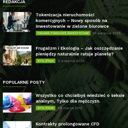
REDAKCJA
Tokenizacja nieruchomości
komercyjnych – Nowy sposób na
inwestowanie w zielone biurowce
10 sierpnia 2026
FINANSE-FUNDUSZE INWESTYCYJNE
Frugalizm i Ekologia – Jak oszczędzanie
pieniędzy naturalnie ratuje planetę?
9 sierpnia 2026
STYL ŻYCIA
POPULARNE POSTY
Wszystko co chciałbyś wiedzieć o seksie
analnym, Tylko dla mężczyzn.
29 marca 2013
STYL ŻYCIA
Kontrakty prolongowane CFD