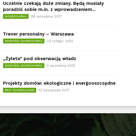
Uczelnie czekają duże zmiany. Będą musiały
poradzić sobie m.in. z wprowadzeniem...
28 września 2017
GOSPODARKA
Trener personalny – Warszawa
23 lutego 2013
NOWOŚCI GOSPODARKA
„Żyleta” pod obserwacją władz
4 września 2012
NOWOŚCI GOSPODARKA
Projekty domów: ekologiczne i energooszczędne
12 listopada 2017
EKO TECHNOLOGIE