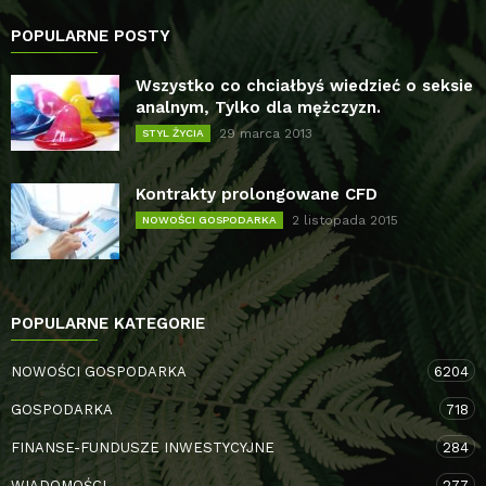
POPULARNE POSTY
Wszystko co chciałbyś wiedzieć o seksie
analnym, Tylko dla mężczyzn.
29 marca 2013
STYL ŻYCIA
Kontrakty prolongowane CFD
2 listopada 2015
NOWOŚCI GOSPODARKA
POPULARNE KATEGORIE
NOWOŚCI GOSPODARKA
6204
GOSPODARKA
718
FINANSE-FUNDUSZE INWESTYCYJNE
284
WIADOMOŚCI
277