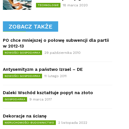
18 marca 2020
TECHNOLOGIE
ZOBACZ TAKŻE
PO chce mniejszej o połowę subwencji dla partii
w 2012-13
29 października 2010
NOWOŚCI GOSPODARKA
Antysemityzm a państwo Izrael – DE
11 lutego 2011
NOWOŚCI GOSPODARKA
Daleki Wschód kształtuje popyt na złoto
9 marca 2017
GOSPODARKA
Dekoracje na ścianę
2 listopada 2022
NIERUCHOMOŚCI-BUDOWNICTWO