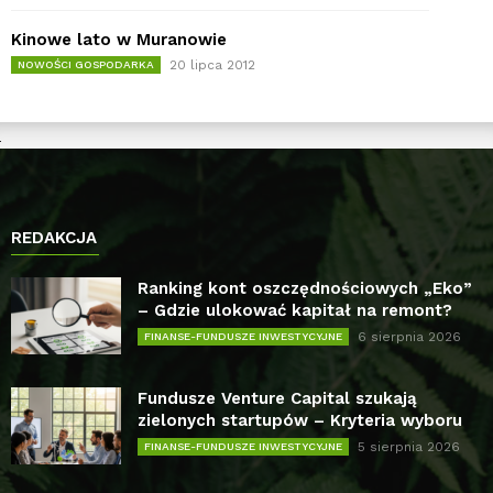
Kinowe lato w Muranowie
20 lipca 2012
NOWOŚCI GOSPODARKA
REDAKCJA
Ranking kont oszczędnościowych „Eko”
– Gdzie ulokować kapitał na remont?
6 sierpnia 2026
FINANSE-FUNDUSZE INWESTYCYJNE
Fundusze Venture Capital szukają
zielonych startupów – Kryteria wyboru
5 sierpnia 2026
FINANSE-FUNDUSZE INWESTYCYJNE