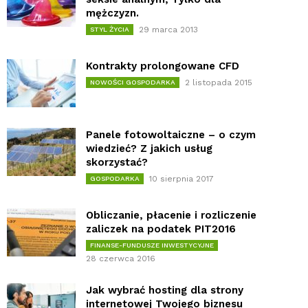
mężczyzn.
29 marca 2013
STYL ŻYCIA
Kontrakty prolongowane CFD
2 listopada 2015
NOWOŚCI GOSPODARKA
Panele fotowoltaiczne – o czym
wiedzieć? Z jakich usług
skorzystać?
10 sierpnia 2017
GOSPODARKA
Obliczanie, płacenie i rozliczenie
zaliczek na podatek PIT2016
FINANSE-FUNDUSZE INWESTYCYJNE
28 czerwca 2016
Jak wybrać hosting dla strony
internetowej Twojego biznesu