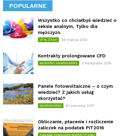
POPULARNE
Wszystko co chciałbyś wiedzieć o
seksie analnym, Tylko dla
mężczyzn.
29 marca 2013
STYL ŻYCIA
Kontrakty prolongowane CFD
2 listopada 2015
NOWOŚCI GOSPODARKA
Panele fotowoltaiczne – o czym
wiedzieć? Z jakich usług
skorzystać?
10 sierpnia 2017
GOSPODARKA
Obliczanie, płacenie i rozliczenie
zaliczek na podatek PIT2016
FINANSE-FUNDUSZE INWESTYCYJNE