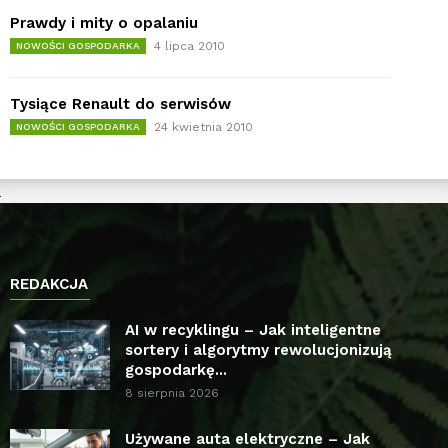
Prawdy i mity o opalaniu
4 lipca 2010
NOWOŚCI GOSPODARKA
Tysiące Renault do serwisów
24 kwietnia 2010
NOWOŚCI GOSPODARKA
REDAKCJA
AI w recyklingu – Jak inteligentne
sortery i algorytmy rewolucjonizują
gospodarkę...
8 sierpnia 2026
Używane auta elektryczne – Jak