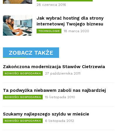
28 czerwca 2016
Jak wybrać hosting dla strony
internetowej Twojego biznesu
18 marca 2020
TECHNOLOGIE
ZOBACZ TAKŻE
Zakończona modernizacja Stawów Cietrzewia
27 października 2011
NOWOŚCI GOSPODARKA
Ta podwyżka niebawem zaboli nas najbardziej
15 listopada 2010
NOWOŚCI GOSPODARKA
Szukamy najlepszego szyldu w mieście
6 listopada 2012
NOWOŚCI GOSPODARKA