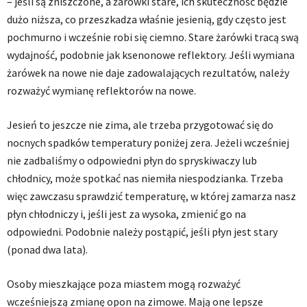
– jeśli są zniszczone, a żarówki stare, ich skuteczność będzie
dużo niższa, co przeszkadza właśnie jesienią, gdy często jest
pochmurno i wcześnie robi się ciemno. Stare żarówki tracą swą
wydajność, podobnie jak ksenonowe reflektory. Jeśli wymiana
żarówek na nowe nie daje zadowalających rezultatów, należy
rozważyć wymianę reflektorów na nowe.
Jesień to jeszcze nie zima, ale trzeba przygotować się do
nocnych spadków temperatury poniżej zera. Jeżeli wcześniej
nie zadbaliśmy o odpowiedni płyn do spryskiwaczy lub
chłodnicy, może spotkać nas niemiła niespodzianka. Trzeba
więc zawczasu sprawdzić temperaturę, w której zamarza nasz
płyn chłodniczy i, jeśli jest za wysoka, zmienić go na
odpowiedni. Podobnie należy postąpić, jeśli płyn jest stary
(ponad dwa lata).
Osoby mieszkające poza miastem mogą rozważyć
wcześniejszą zmianę opon na zimowe. Mają one lepsze