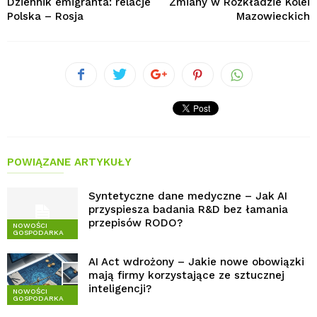
Dziennik emigranta: relacje
Zmiany w Rozkładzie Kolei
Polska – Rosja
Mazowieckich
POWIĄZANE ARTYKUŁY
Syntetyczne dane medyczne – Jak AI
przyspiesza badania R&D bez łamania
przepisów RODO?
NOWOŚCI
GOSPODARKA
AI Act wdrożony – Jakie nowe obowiązki
mają firmy korzystające ze sztucznej
inteligencji?
NOWOŚCI
GOSPODARKA