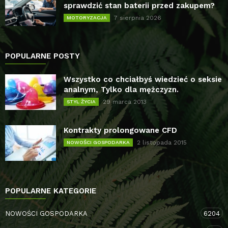
sprawdzić stan baterii przed zakupem?
7 sierpnia 2026
MOTORYZACJA
POPULARNE POSTY
Wszystko co chciałbyś wiedzieć o seksie
analnym, Tylko dla mężczyzn.
29 marca 2013
STYL ŻYCIA
Kontrakty prolongowane CFD
2 listopada 2015
NOWOŚCI GOSPODARKA
POPULARNE KATEGORIE
NOWOŚCI GOSPODARKA
6204