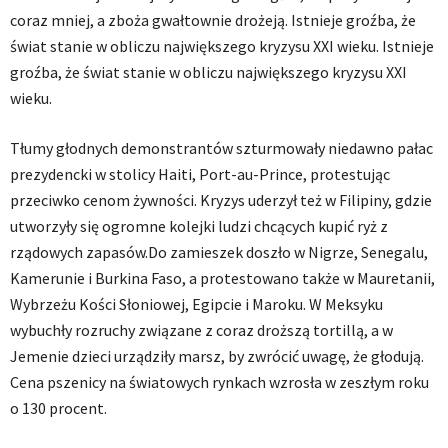
coraz mniej, a zboża gwałtownie drożeją. Istnieje groźba, że
świat stanie w obliczu największego kryzysu XXI wieku. Istnieje
groźba, że świat stanie w obliczu największego kryzysu XXI
wieku.
Tłumy głodnych demonstrantów szturmowały niedawno pałac
prezydencki w stolicy Haiti, Port-au-Prince, protestując
przeciwko cenom żywności. Kryzys uderzył też w Filipiny, gdzie
utworzyły się ogromne kolejki ludzi chcących kupić ryż z
rządowych zapasów.Do zamieszek doszło w Nigrze, Senegalu,
Kamerunie i Burkina Faso, a protestowano także w Mauretanii,
Wybrzeżu Kości Słoniowej, Egipcie i Maroku. W Meksyku
wybuchły rozruchy związane z coraz droższą tortillą, a w
Jemenie dzieci urządziły marsz, by zwrócić uwagę, że głodują.
Cena pszenicy na światowych rynkach wzrosła w zeszłym roku
o 130 procent.