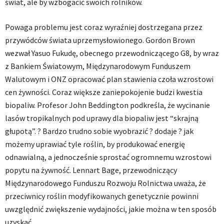
świat, ale by wzbogacić swoich rolników.
Powaga problemu jest coraz wyraźniej dostrzegana przez
przywódców świata uprzemysłowionego. Gordon Brown
wezwał Yasuo Fukudę, obecnego przewodniczącego G8, by wraz
z Bankiem Światowym, Międzynarodowym Funduszem
Walutowym i ONZ opracować plan stawienia czoła wzrostowi
cen żywności. Coraz większe zaniepokojenie budzi kwestia
biopaliw. Profesor John Beddington podkreśla, że wycinanie
lasów tropikalnych pod uprawy dla biopaliw jest “skrajną
głupotą”. ? Bardzo trudno sobie wyobrazić ? dodaje ? jak
możemy uprawiać tyle roślin, by produkować energię
odnawialną, a jednocześnie sprostać ogromnemu wzrostowi
popytu na żywność. Lennart Bage, przewodniczący
Międzynarodowego Funduszu Rozwoju Rolnictwa uważa, że
przeciwnicy roślin modyfikowanych genetycznie powinni
uwzględnić zwiększenie wydajności, jakie można w ten sposób
uzyskać.