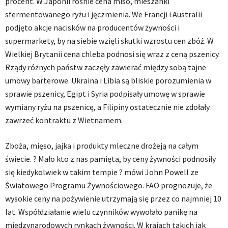
procent. W Japonii rośnie cena miso, mieszanki
sfermentowanego ryżu i jęczmienia. We Francji i Australii
podjęto akcje nacisków na producentów żywności i
supermarkety, by na siebie wzięli skutki wzrostu cen zbóż. W
Wielkiej Brytanii cena chleba podnosi się wraz z ceną pszenicy.
Rządy różnych państw zaczęły zawierać między sobą tajne
umowy barterowe. Ukraina i Libia są bliskie porozumienia w
sprawie pszenicy, Egipt i Syria podpisały umowę w sprawie
wymiany ryżu na pszenicę, a Filipiny ostatecznie nie zdołały
zawrzeć kontraktu z Wietnamem.
Zboża, mięso, jajka i produkty mleczne drożeją na całym
świecie. ? Mało kto z nas pamięta, by ceny żywności podnosiły
się kiedykolwiek w takim tempie ? mówi John Powell ze
Światowego Programu Żywnościowego. FAO prognozuje, że
wysokie ceny na pożywienie utrzymają się przez co najmniej 10
lat. Współdziałanie wielu czynników wywołało panikę na
międzynarodowych rynkach żywności. W krajach takich jak