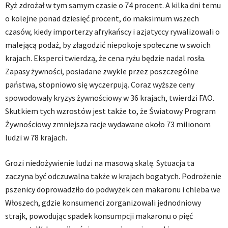
Ryż zdrożał w tym samym czasie o 74 procent. A kilka dni temu
o kolejne ponad dziesięć procent, do maksimum wszech
czasów, kiedy importerzy afrykańscy i azjatyccy rywalizowali o
malejącą podaż, by złagodzić niepokoje społeczne w swoich
krajach. Eksperci twierdzą, że cena ryżu będzie nadal rosła.
Zapasy żywności, posiadane zwykle przez poszczególne
państwa, stopniowo się wyczerpują. Coraz wyższe ceny
spowodowały kryzys żywnościowy w 36 krajach, twierdzi FAO.
Skutkiem tych wzrostów jest także to, że Światowy Program
Żywnościowy zmniejsza racje wydawane około 73 milionom
ludzi w 78 krajach.
Grozi niedożywienie ludzi na masową skalę. Sytuacja ta
zaczyna być odczuwalna także w krajach bogatych. Podrożenie
pszenicy doprowadziło do podwyżek cen makaronu i chleba we
Włoszech, gdzie konsumenci zorganizowali jednodniowy
strajk, powodując spadek konsumpcji makaronu o pięć