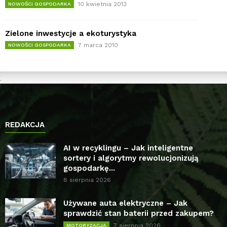
10 kwietnia 2013
NOWOŚCI GOSPODARKA
Zielone inwestycje a ekoturystyka
7 marca 2010
NOWOŚCI GOSPODARKA
REDAKCJA
AI w recyklingu – Jak inteligentne
sortery i algorytmy rewolucjonizują
gospodarkę...
8 sierpnia 2026
Używane auta elektryczne – Jak
sprawdzić stan baterii przed zakupem?
7 sierpnia 2026
MOTORYZACJA