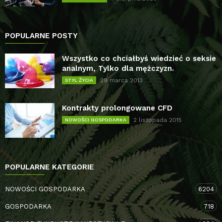
POPULARNE POSTY
Wszystko co chciałbyś wiedzieć o seksie
analnym, Tylko dla mężczyzn.
29 marca 2013
STYL ŻYCIA
Kontrakty prolongowane CFD
2 listopada 2015
NOWOŚCI GOSPODARKA
POPULARNE KATEGORIE
NOWOŚCI GOSPODARKA
6204
GOSPODARKA
718