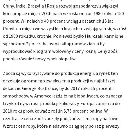
Chiny, Indie, Brazylia i Rosja rozwój gospodarczy zwiększył
konsumpcję mięsa. W Chinach wzrosła ona od 1980 roku o 150
procent. W Indiach o 40 procent w ciągu ostatnich 15 lat.
Popyt na mięso we wszystkich krajach rozwijających się wzrósł
od 1980 roku dwukrotnie. Ponieważ bydło i kurczaki karmione
są zbożami ? potrzeba ośmiu kilogramów ziarna by
wyprodukować kilogram wołowiny ? ceny rosną. Ceny zbóż
podbija również nowy rynek biopaliw.
Zboża są wykorzystywane do produkcji energii, a rynek ten
oczekuje ogromnego zwiększenia produkcji w najbliższej
dekadzie. George Bush chce, by do 2017 roku 15 procent
samochodów w Ameryce jeździło na biopaliwach, co oznacza
trzykrotny wzrost produkcji kukurydzy. Europa zamierza do
2010 roku produkować z roślin 5,75 procent paliwa. W
rezultacie cena zbóż zaczęły podążać za ceną ropy naftowej.
Wzrost cen ropy, które niedawno osiągnęły po raz pierwszy