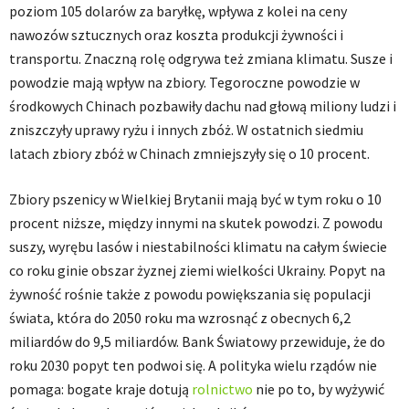
poziom 105 dolarów za baryłkę, wpływa z kolei na ceny
nawozów sztucznych oraz koszta produkcji żywności i
transportu. Znaczną rolę odgrywa też zmiana klimatu. Susze i
powodzie mają wpływ na zbiory. Tegoroczne powodzie w
środkowych Chinach pozbawiły dachu nad głową miliony ludzi i
zniszczyły uprawy ryżu i innych zbóż. W ostatnich siedmiu
latach zbiory zbóż w Chinach zmniejszyły się o 10 procent.
Zbiory pszenicy w Wielkiej Brytanii mają być w tym roku o 10
procent niższe, między innymi na skutek powodzi. Z powodu
suszy, wyrębu lasów i niestabilności klimatu na całym świecie
co roku ginie obszar żyznej ziemi wielkości Ukrainy. Popyt na
żywność rośnie także z powodu powiększania się populacji
świata, która do 2050 roku ma wzrosnąć z obecnych 6,2
miliardów do 9,5 miliardów. Bank Światowy przewiduje, że do
roku 2030 popyt ten podwoi się. A polityka wielu rządów nie
pomaga: bogate kraje dotują
rolnictwo
nie po to, by wyżywić