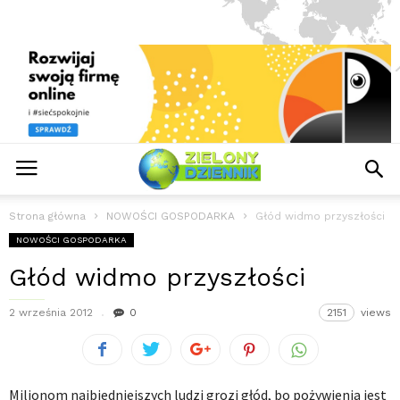
Strona główna
NOWOŚCI GOSPODARKA
Głód widmo przyszłości
NOWOŚCI GOSPODARKA
Głód widmo przyszłości
2 września 2012
0
2151
views
Milionom najbiedniejszych ludzi grozi głód, bo pożywienia jest