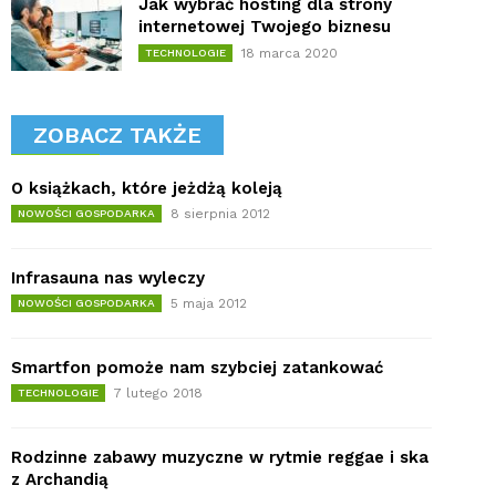
Jak wybrać hosting dla strony
internetowej Twojego biznesu
18 marca 2020
TECHNOLOGIE
ZOBACZ TAKŻE
O książkach, które jeżdżą koleją
8 sierpnia 2012
NOWOŚCI GOSPODARKA
Infrasauna nas wyleczy
5 maja 2012
NOWOŚCI GOSPODARKA
Smartfon pomoże nam szybciej zatankować
7 lutego 2018
TECHNOLOGIE
Rodzinne zabawy muzyczne w rytmie reggae i ska
z Archandią