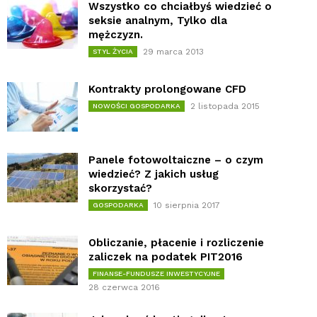
Wszystko co chciałbyś wiedzieć o
seksie analnym, Tylko dla
mężczyzn.
29 marca 2013
STYL ŻYCIA
Kontrakty prolongowane CFD
2 listopada 2015
NOWOŚCI GOSPODARKA
Panele fotowoltaiczne – o czym
wiedzieć? Z jakich usług
skorzystać?
10 sierpnia 2017
GOSPODARKA
Obliczanie, płacenie i rozliczenie
zaliczek na podatek PIT2016
FINANSE-FUNDUSZE INWESTYCYJNE
28 czerwca 2016