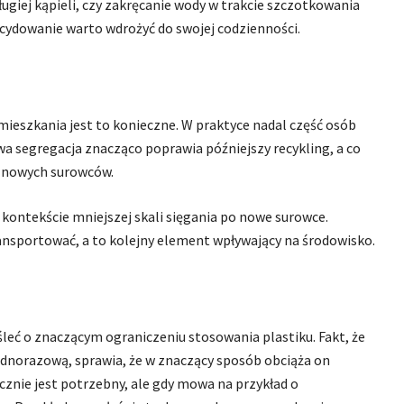
ługiej kąpieli, czy zakręcanie wody w trakcie szczotkowania
ecydowanie warto wdrożyć do swojej codzienności.
amieszkania jest to konieczne. W praktyce nadal część osób
 segregacja znacząco poprawia późniejszy recykling, a co
e nowych surowców.
w kontekście mniejszej skali sięgania po nowe surowce.
ransportować, a to kolejny element wpływający na środowisko.
eć o znaczącym ograniczeniu stosowania plastiku. Fakt, że
jednorazową, sprawia, że w znaczący sposób obciąża on
ycznie jest potrzebny, ale gdy mowa na przykład o