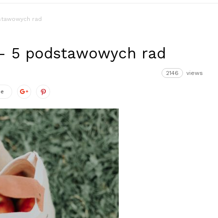
dstawowych rad
 – 5 podstawowych rad
2146
views
ze