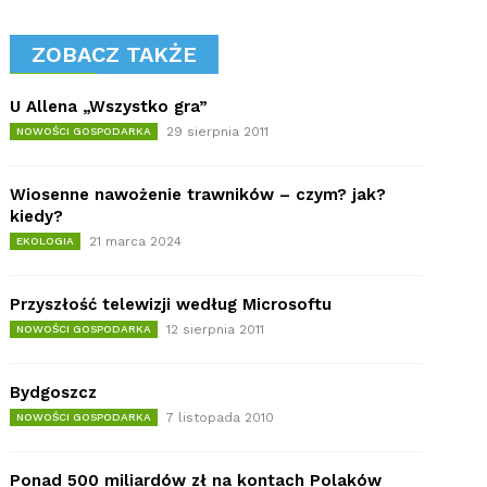
ZOBACZ TAKŻE
U Allena „Wszystko gra”
29 sierpnia 2011
NOWOŚCI GOSPODARKA
Wiosenne nawożenie trawników – czym? jak?
kiedy?
21 marca 2024
EKOLOGIA
Przyszłość telewizji według Microsoftu
12 sierpnia 2011
NOWOŚCI GOSPODARKA
Bydgoszcz
7 listopada 2010
NOWOŚCI GOSPODARKA
Ponad 500 miliardów zł na kontach Polaków