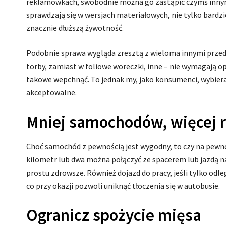
reklamówkach, swobodnie można go zastąpić czymś innym
sprawdzają się w wersjach materiałowych, nie tylko bardzie
znacznie dłuższą żywotność.
Podobnie sprawa wygląda zresztą z wieloma innymi prze
torby, zamiast w foliowe woreczki, inne – nie wymagają o
takowe wepchnąć. To jednak my, jako konsumenci, wybiera
akceptowalne.
Mniej samochodów, więcej
Choć samochód z pewnością jest wygodny, to czy na pewn
kilometr lub dwa można połączyć ze spacerem lub jazdą na 
prostu zdrowsze. Również dojazd do pracy, jeśli tylko odl
co przy okazji pozwoli uniknąć tłoczenia się w autobusie.
Ogranicz spożycie mięsa