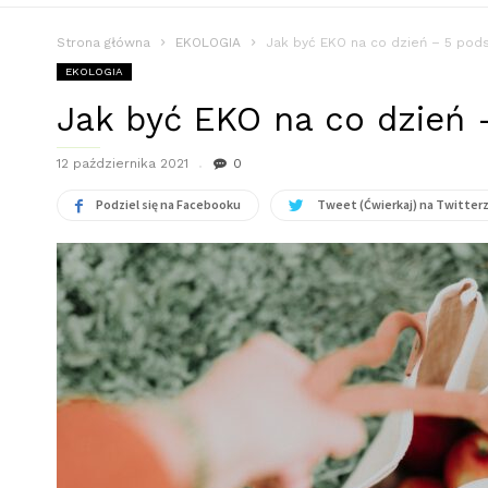
Strona główna
EKOLOGIA
Jak być EKO na co dzień – 5 po
EKOLOGIA
Jak być EKO na co dzień
12 października 2021
0
Podziel się na Facebooku
Tweet (Ćwierkaj) na Twitter