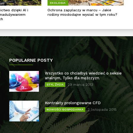
EKOLOGIA
ctwo dzięki AI i
Ochrona zapylaczy w marcu – Jakie
 nadużywaniem
rośliny miododajne wysiać w tym roku?
ch
POPULARNE POSTY
Wszystko co chciałbyś wiedzieć o seksie
analnym, Tylko dla mężczyzn.
29 marca 2013
STYL ŻYCIA
Kontrakty prolongowane CFD
2 listopada 2015
NOWOŚCI GOSPODARKA