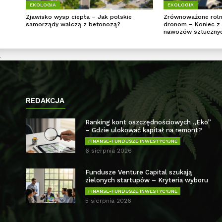
EKOLOGIA
EKOLOGIA
Zjawisko wysp ciepła – Jak polskie
Zrównoważone rolni
samorządy walczą z betonozą?
dronom – Koniec z
nawozów sztuczny
REDAKCJA
Ranking kont oszczędnościowych „Eko”
– Gdzie ulokować kapitał na remont?
FINANSE-FUNDUSZE INWESTYCYJNE
6 sierpnia 2026
Fundusze Venture Capital szukają
zielonych startupów – Kryteria wyboru
FINANSE-FUNDUSZE INWESTYCYJNE
5 sierpnia 2026