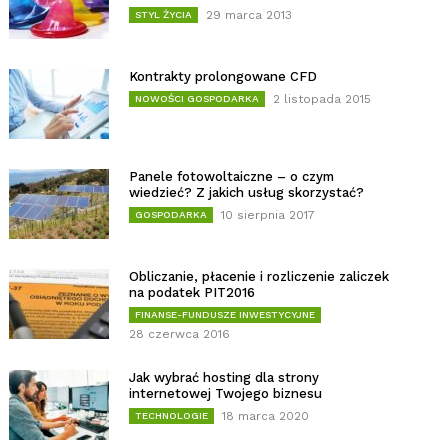
29 marca 2013
STYL ŻYCIA
Kontrakty prolongowane CFD
2 listopada 2015
NOWOŚCI GOSPODARKA
Panele fotowoltaiczne – o czym
wiedzieć? Z jakich usług skorzystać?
10 sierpnia 2017
GOSPODARKA
Obliczanie, płacenie i rozliczenie zaliczek
na podatek PIT2016
FINANSE-FUNDUSZE INWESTYCYJNE
28 czerwca 2016
Jak wybrać hosting dla strony
internetowej Twojego biznesu
18 marca 2020
TECHNOLOGIE