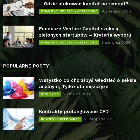
– Gdzie ulokować kapitał na remont?
6 sierpnia 2026
FINANSE-FUNDUSZE INWESTYCYJNE
Fundusze Venture Capital szukają
zielonych startupów – Kryteria wyboru
5 sierpnia 2026
FINANSE-FUNDUSZE INWESTYCYJNE
POPULARNE POSTY
Wszystko co chciałbyś wiedzieć o seksie
analnym, Tylko dla mężczyzn.
29 marca 2013
STYL ŻYCIA
Kontrakty prolongowane CFD
2 listopada 2015
NOWOŚCI GOSPODARKA