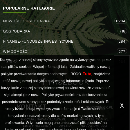
POPULARNE KATEGORIE
NOWOŚCI GOSPODARKA
6204
GOSPODARKA
718
FINANSE-FUNDUSZE INWESTYCYJNE
284
WIADOMOŚCI
277
Korzystając z naszej strony wyrażasz zgodę na wykorzystywanie przez
TORUŃ
264
nas plików cookies. Więcej informacji
tutaj
. Zaktualizowaliśmy naszą
Tutaj
politykę przetwarzania danych osobowych - RODO.
znajdziesz
FACEBOOK
treść naszej nowej polityki a
tutaj
więcej informacji o Rodo. Poprzez
korzystanie z naszej strony internetowej potwierdzasz, że zapoznałeś
się i akceptujesz naszą Politykę prywatności oraz dostarczanie za
pośrednictwem strony przez podmioty trzecie treści reklamowych. Te
X
KONTAKT
ZIELONYDZIENNIK.PL
strony trzecie mogą wykorzystywać informacje o Twoim sposobie
korzystania z naszej strony dla celów marketingowych, w tym
PRZYJAZNAWARSZAWA.PL
ECOPORTAL.COM.PL
profilowania. W tym celu mogą one umieszczać pliki „cookies” na
EKOLOGIA.GURU
ZD24.PL
NASZA POLSKA
twoim urządzeniu lub wykorzystywać inne podobne technologie.