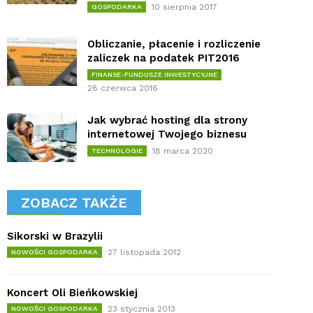
10 sierpnia 2017
GOSPODARKA
Obliczanie, płacenie i rozliczenie
zaliczek na podatek PIT2016
FINANSE-FUNDUSZE INWESTYCYJNE
28 czerwca 2016
Jak wybrać hosting dla strony
internetowej Twojego biznesu
18 marca 2020
TECHNOLOGIE
ZOBACZ TAKŻE
Sikorski w Brazylii
27 listopada 2012
NOWOŚCI GOSPODARKA
Koncert Oli Bieńkowskiej
23 stycznia 2013
NOWOŚCI GOSPODARKA