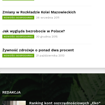
Zmiany w Rozkładzie Kolei Mazowieckich
26 września 2011
NOWOŚCI GOSPODARKA
Jak wygląda bezrobocie w Polsce?
30 grudnia 2015
NOWOŚCI GOSPODARKA
Żywność zdrożeje o ponad dwa procent
21 października 2013
NOWOŚCI GOSPODARKA
REDAKCJA
Ranking kont oszczędnościowych „Eko”